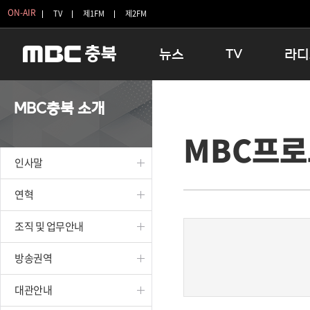
ON-AIR
TV
제1FM
제2FM
뉴스
TV
라디
충청북도
생방송 활기찬 저녁
11:05 
MBC충북 소개
충청북도 교육청
프라임인터뷰
12:00
MBC프
청주
인생내컷
16:00 
충주
테마기행 길
우리 고향
인사말
괴산
충북 시사토론 창
우리 고향
단양
전국시대
라디오특
연혁
보은
시청자 FLEX
조직 및 업무안내
영동
특집프로그램
옥천
TV 속 정보
방송권역
음성
종영프로그램
제천
대관안내
증평