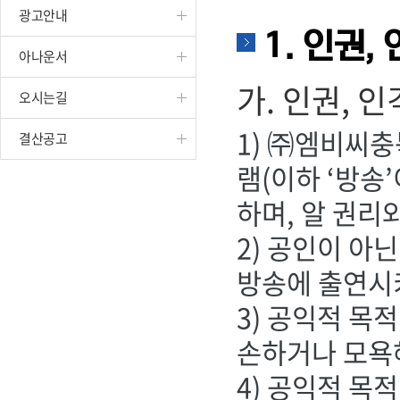
광고안내
진천
1. 인권,
아나운서
가. 인권, 
오시는길
1) ㈜엠비씨충
결산공고
램(이하 ‘방송
하며, 알 권리
2) 공인이 아
방송에 출연시키
3) 공익적 목
손하거나 모욕해
4) 공익적 목