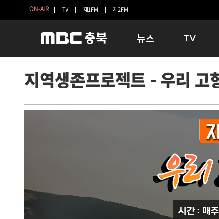
ON-AIR
TV
제1FM
제2FM
뉴스
TV
충청북도
생방송 활기찬 
지역생존프로젝트 – 우리 고
충청북도 교육청
프라임인터뷰
청주
인생내컷
충주
테마기행 길
괴산
충북 시사토론 
단양
전국시대
보은
시청자 FLEX
영동
특집프로그램
옥천
TV 속 정보
음성
종영프로그램
제천
증평