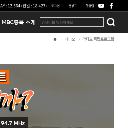
Y : 12,564 (전일 : 18,427)
로그인
편성표
핫클립
MBC충북 소개
라디오
라디오 특집프로그램
인사말
연혁
조직 및 업무안내
방송권역
광고안내
아나운서
오시는길
결산공고