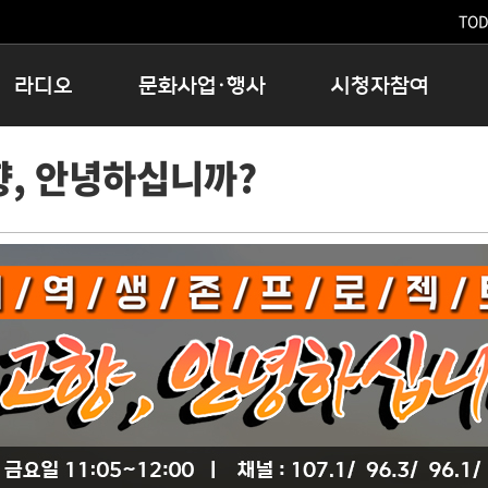
TODA
라디오
문화사업·행사
시청자참여
저녁
11:05 시사ON
문화행사
공지사항
향, 안녕하십니까?
12:00 정오의 희망곡
모아바유
시청자의견
16:00 완벽한 하루
MBC 노래교실
시청자위원회
우리 고향, 부탁해!
해외문화탐방
고충처리인
창
우리 고향, 안녕하십니까?
닥터공감
클린센터
라디오특집 다시듣기
대관안내
시청자불만처리위원회
충청북도 음식문화페스타
청원생명쌀 대청호마라톤
로컬인사이트스쿨
로컬 콘텐츠 Hub
문화행사 아카이빙