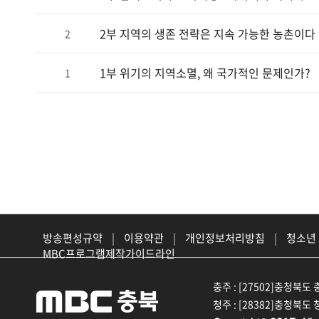
2부 지역의 생존 전략은 지속 가능한 농촌이다
2
1부 위기의 지역소멸, 왜 국가적인 문제인가?
1
방송편성규약
|
이용약관
|
개인정보처리방침
|
청소년
MBC프로그램제작가이드라인
충주 : [27502]충청북도 충
청주 : [28382]충청북도 청