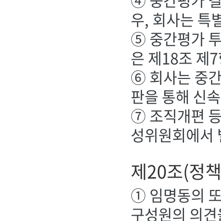
④ 중간평가 결
우, 회사는 특
⑤ 중간평가 
은 제18조 제
⑥ 회사는 중간
판을 통해 신
⑦ 조직개편 
성위원회에서 
제20조(정
① 임명동의 
구성원의 의견