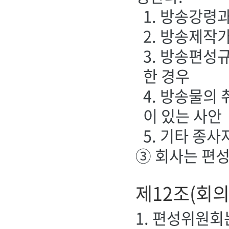
1. 방송강령
2. 방송제작
3. 방송편성
한 경우
4. 방송물의
이 있는 사안
5. 기타 종
③ 회사는 편
제12조(회의
1. 편성위원회