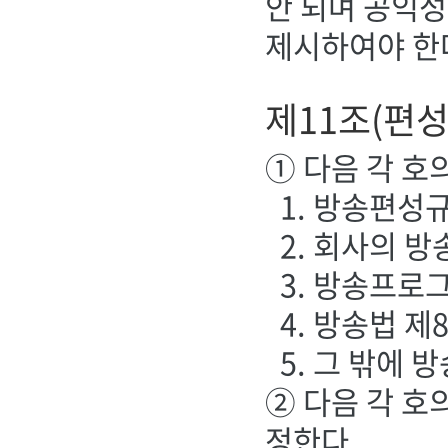
안 되며 공익
제시하여야 한
제11조(편
① 다음 각 호
1. 방송편성
2. 회사의 
3. 방송프로
4. 방송법 
5. 그 밖에
② 다음 각 호
정한다.