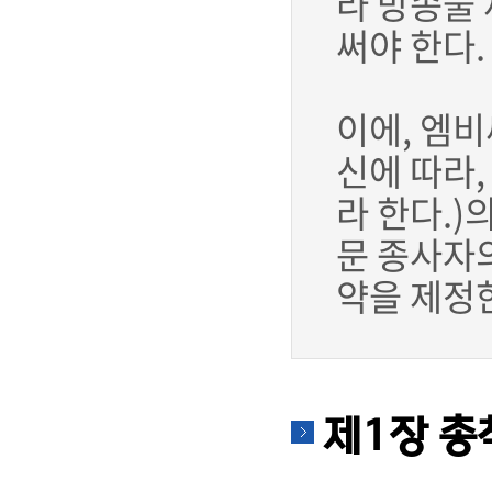
라 방송물 
써야 한다.
이에, 엠비
신에 따라,
라 한다.)
문 종사자
약을 제정
제1장 총