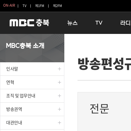
ON-AIR
TV
제1FM
제2FM
뉴스
TV
라디
충청북도
생방송 활기찬 저녁
11:05 
MBC충북 소개
충청북도 교육청
프라임인터뷰
12:00
방송편성
청주
인생내컷
16:00 
충주
테마기행 길
우리 고향
인사말
괴산
충북 시사토론 창
우리 고향
단양
전국시대
라디오특
연혁
보은
시청자 FLEX
조직 및 업무안내
영동
특집프로그램
전문
옥천
TV 속 정보
방송권역
음성
종영프로그램
제천
대관안내
증평