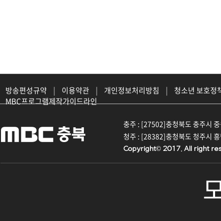
방송편성규약
|
이용약관
|
개인정보처리방침
|
청소년 보호정
MBC프로그램제작가이드라인
충주 : [27502]충청북도 충주시 중원대
청주 : [28382]충청북도 청주시 흥덕구
Copyright© 2017. All right re