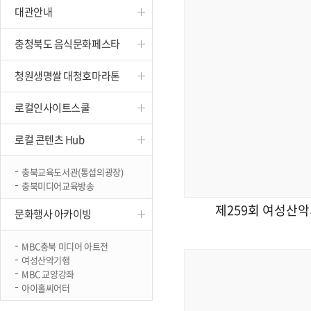
대관안내
진천
충청북도 음식문화페스타
청원생명쌀 대청호마라톤
로컬인사이트스쿨
로컬 콘텐츠 Hub
충북교육도서관(통섭의광장)
충북미디어교육방송
제259회 여성산악
문화행사 아카이빙
MBC충북 미디어 아트전
여성산악기행
MBC 교양강좌
아이홀씨어터