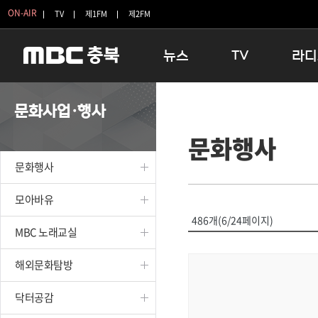
ON-AIR
TV
제1FM
제2FM
뉴스
TV
라디
충청북도
생방송 활기찬 저녁
11:05 
문화사업·행사
충청북도 교육청
프라임인터뷰
12:00
문화행사
청주
인생내컷
16:00 
충주
테마기행 길
우리 고향
문화행사
괴산
충북 시사토론 창
우리 고향
단양
전국시대
라디오특
모아바유
보은
시청자 FLEX
486개(6/24페이지)
MBC 노래교실
영동
특집프로그램
옥천
TV 속 정보
해외문화탐방
음성
종영프로그램
제천
닥터공감
증평