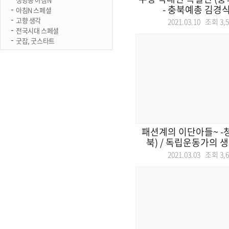
- 충북예총 김경식 회
아침N 스페셜
고향 생각
2021.03.10 조회
3,
전국시대 스페셜
굿잡, 굿스타트
패션계의 이단아들~ -
북) / 독립운동가의 생
2021.03.03 조회
3,