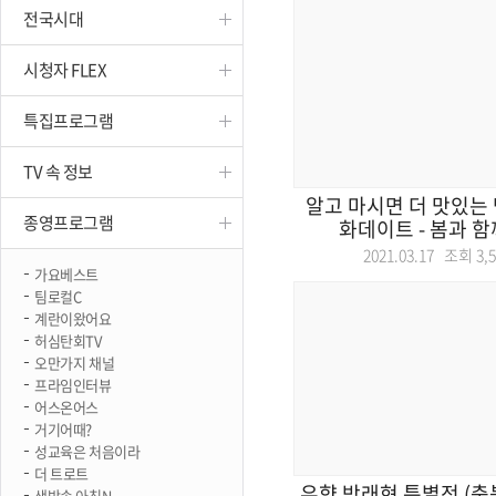
전국시대
진천
시청자 FLEX
특집프로그램
TV 속 정보
알고 마시면 더 맛있는 맥
종영프로그램
화데이트 - 봄과 함께
2021.03.17 조회
3,
가요베스트
팀로컬C
계란이왔어요
허심탄회TV
오만가지 채널
프라임인터뷰
어스온어스
거기어때?
성교육은 처음이라
더 트로트
우향 박래현 특별전 (충
생방송 아침N