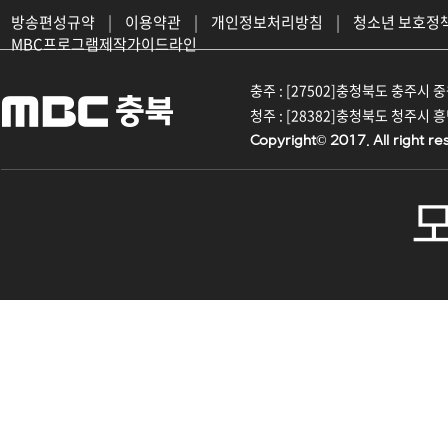
방송편성규약
|
이용약관
|
개인정보처리방침
|
청소년 보호정
MBC프로그램제작가이드라인
충주 : [27502]충청북도 충주시 중원대
청주 : [28382]충청북도 청주시 흥덕구
Copyright© 2017. All right re