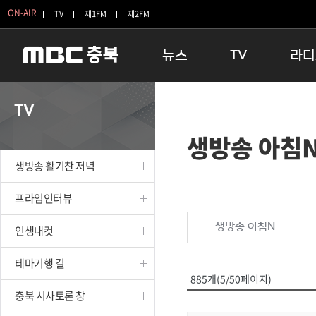
ON-AIR
TV
제1FM
제2FM
뉴스
TV
라디
충청북도
생방송 활기찬 저녁
11:05 
TV
충청북도 교육청
프라임인터뷰
12:00
생방송 아침
청주
인생내컷
16:00 
충주
테마기행 길
우리 고향
생방송 활기찬 저녁
괴산
충북 시사토론 창
우리 고향
단양
전국시대
라디오특
프라임인터뷰
보은
시청자 FLEX
생방송 아침N
인생내컷
영동
특집프로그램
옥천
TV 속 정보
테마기행 길
음성
종영프로그램
885개(5/50페이지)
제천
충북 시사토론 창
증평