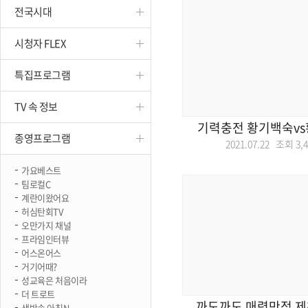
전국시대
진천
시청자 FLEX
특집프로그램
TV 속 정보
기력충전 황기백숙vs
종영프로그램
2021.07.22 조회
3,
가요베스트
팀로컬C
계란이왔어요
허심탄회TV
오만가지 채널
프라임인터뷰
어스온어스
거기어때?
성교육은 처음이라
더 트로트
까도까도 매력만점 제
생방송 아침N