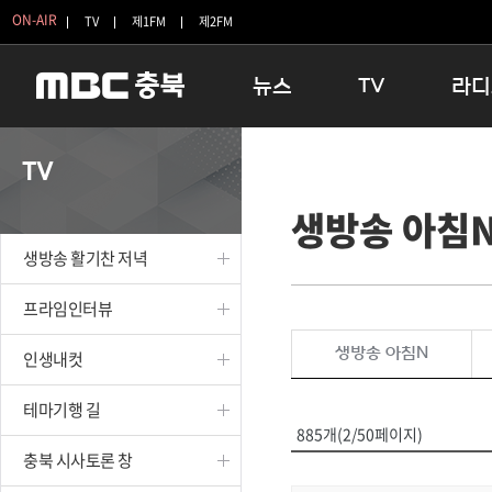
ON-AIR
TV
제1FM
제2FM
뉴스
TV
라디
충청북도
생방송 활기찬 저녁
11:05 
TV
충청북도 교육청
프라임인터뷰
12:00
생방송 아침
청주
인생내컷
16:00 
충주
테마기행 길
우리 고향
생방송 활기찬 저녁
괴산
충북 시사토론 창
우리 고향
단양
전국시대
라디오특
프라임인터뷰
보은
시청자 FLEX
생방송 아침N
인생내컷
영동
특집프로그램
옥천
TV 속 정보
테마기행 길
음성
종영프로그램
885개(2/50페이지)
제천
충북 시사토론 창
증평