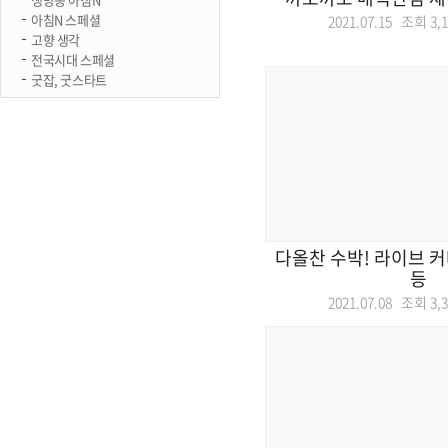
아침N 스페셜
2021.07.15 조회
3,
고향 생각
전국시대 스페셜
굿잡, 굿스타트
다올찬 수박! 라이브 
등
2021.07.08 조회
3,