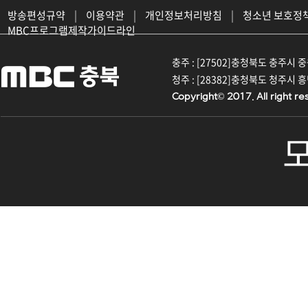
방송편성규약
|
이용약관
|
개인정보처리방침
|
청소년 보호정
MBC프로그램제작가이드라인
충주 : [27502]충청북도 충주시 중원대
청주 : [28382]충청북도 청주시 흥덕구
Copyright© 2017. All right re