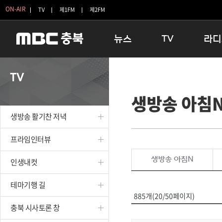
ON-AIR
TV
제1FM
제2FM
뉴스
TV
라디
충청북도
생방송 활기찬 저녁
11:05 
TV
충청북도 교육청
프라임인터뷰
12:00
생방송 아침
청주
인생내컷
16:00 
충주
테마기행 길
우리 고향
생방송 활기찬 저녁
괴산
충북 시사토론 창
우리 고향
단양
전국시대
라디오특
프라임인터뷰
보은
시청자 FLEX
생방송 아침N
인생내컷
영동
특집프로그램
옥천
TV 속 정보
테마기행 길
음성
종영프로그램
885개(20/50페이지)
제천
충북 시사토론 창
증평