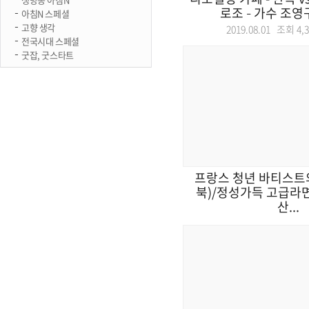
로조 – 가수 조영구
아침N 스페셜
고향 생각
2019.08.01 조회
4,
전국시대 스페셜
굿잡, 굿스타트
프랑스 청년 바티스트
북)/정성가득 고급라면
산...
2019.07.29 조회
5,