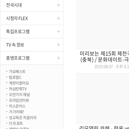
전국시대
진천
시청자 FLEX
특집프로그램
TV 속 정보
미리보는 제15회 제
종영프로그램
(충북) / 문화데이트-극
2019.08.07 조회
4,
가요베스트
팀로컬C
계란이왔어요
허심탄회TV
오만가지 채널
프라임인터뷰
어스온어스
거기어때?
성교육은 처음이라
더 트로트
리모델링 카페 - 한옥 vs
생방송 아침N