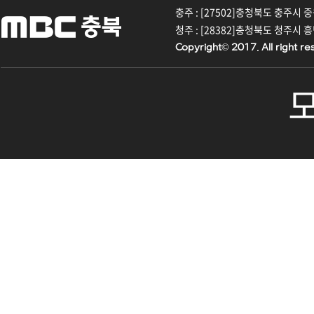
충주 : [27502]충청북도 충주시 중원대
청주 : [28382]충청북도 청주시 흥덕구
Copyright© 2017. All right re