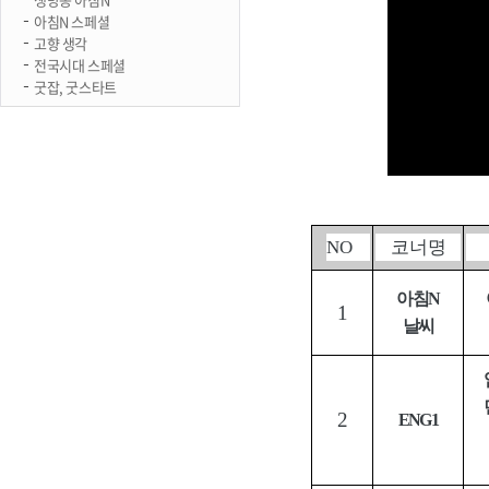
아침N 스페셜
고향 생각
전국시대 스페셜
굿잡, 굿스타트
NO
코너명
아침
N
1
날씨
2
ENG1