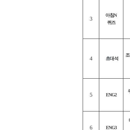
아침
N
3
퀴즈
조
4
초대석
5
ENG2
6
ENG3