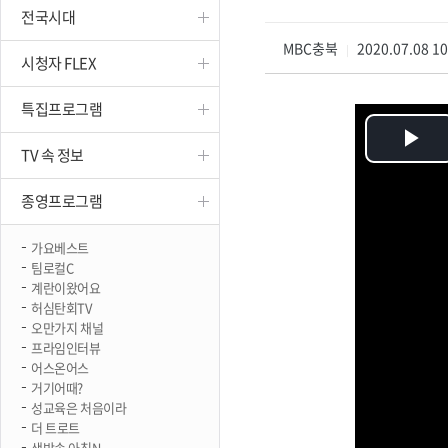
전국시대
진천
MBC충북
2020.07.08 1
|
시청자 FLEX
특집프로그램
Pl
TV 속 정보
Vi
종영프로그램
가요베스트
팀로컬C
계란이왔어요
허심탄회TV
오만가지 채널
프라임인터뷰
어스온어스
거기어때?
성교육은 처음이라
더 트로트
생방송 아침N