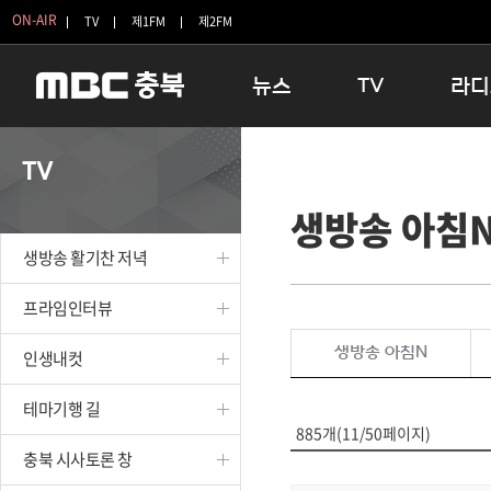
ON-AIR
TV
제1FM
제2FM
뉴스
TV
라디
충청북도
생방송 활기찬 저녁
11:05 
TV
충청북도 교육청
프라임인터뷰
12:00
생방송 아침
청주
인생내컷
16:00 
충주
테마기행 길
우리 고향
생방송 활기찬 저녁
괴산
충북 시사토론 창
우리 고향
단양
전국시대
라디오특
프라임인터뷰
보은
시청자 FLEX
생방송 아침N
인생내컷
영동
특집프로그램
옥천
TV 속 정보
테마기행 길
음성
종영프로그램
885개(11/50페이지)
제천
충북 시사토론 창
증평