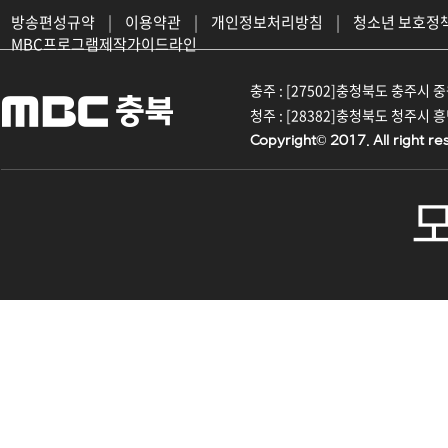
방송편성규약
|
이용약관
|
개인정보처리방침
|
청소년 보호정
MBC프로그램제작가이드라인
충주 : [27502]충청북도 충주시 중원대
청주 : [28382]충청북도 청주시 흥덕구
Copyright© 2017. All right re