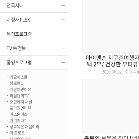
전국시대
진천
시청자 FLEX
특집프로그램
TV 속 정보
마이맨숀 지구촌여행자
종영프로그램
택 2부/ 건강한 부티뷰티
2020.06.02 조회
4,
가요베스트
팀로컬C
계란이왔어요
허심탄회TV
오만가지 채널
프라임인터뷰
어스온어스
거기어때?
성교육은 처음이라
더 트로트
충북의 보물을 찾아서#1 
생방송 아침N