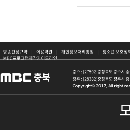
방송편성규약
|
이용약관
|
개인정보처리방침
|
청소년 보호정
MBC프로그램제작가이드라인
충주 : [27502]충청북도 충주시 중원대
청주 : [28382]충청북도 청주시 흥덕구
Copyright© 2017. All right re