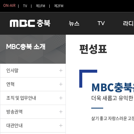
ON-AIR
TV
제1FM
제2FM
뉴스
TV
라디
충청북도
생방송 활기찬 저녁
11:05 
편성표
MBC충북 소개
충청북도 교육청
프라임인터뷰
12:00
청주
인생내컷
16:00 
충주
테마기행 길
우리 고향
인사말
괴산
충북 시사토론 창
우리 고향
MBC충북
단양
전국시대
라디오특
연혁
보은
시청자 FLEX
더욱 새롭고 유익한
조직 및 업무안내
영동
특집프로그램
옥천
TV 속 정보
방송권역
음성
종영프로그램
살기 좋고 자랑스러운 고장
제천
대관안내
증평