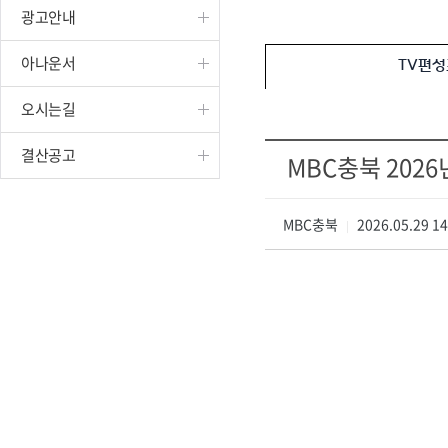
광고안내
진천
아나운서
TV편성
오시는길
결산공고
MBC충북 2026
MBC충북
2026.05.29 1
|