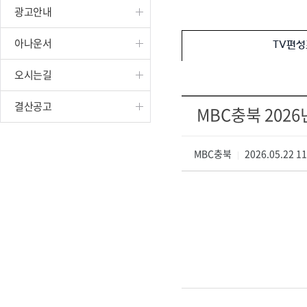
광고안내
진천
아나운서
TV편성
오시는길
결산공고
MBC충북 2026년
MBC충북
2026.05.22 1
|