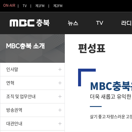
ON-AIR
TV
제1FM
제2FM
뉴스
TV
라디
충청북도
생방송 활기찬 저녁
11:05 
편성표
MBC충북 소개
충청북도 교육청
프라임인터뷰
12:00
청주
인생내컷
16:00 
충주
테마기행 길
우리 고향
인사말
괴산
충북 시사토론 창
우리 고향
MBC충북
단양
전국시대
라디오특
연혁
보은
시청자 FLEX
더욱 새롭고 유익한
조직 및 업무안내
영동
특집프로그램
옥천
TV 속 정보
방송권역
음성
종영프로그램
살기 좋고 자랑스러운 고장
제천
대관안내
증평