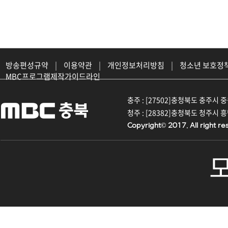
방송편성규약
|
이용약관
|
개인정보처리방침
|
청소년 보호정
MBC프로그램제작가이드라인
충주 : [27502]충청북도 충주시 중원대
청주 : [28382]충청북도 청주시 흥덕구
Copyright© 2017. All right re