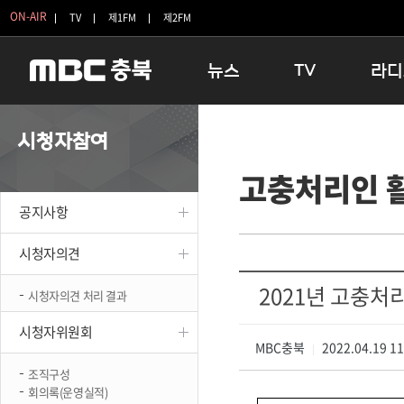
ON-AIR
TV
제1FM
제2FM
뉴스
TV
라디
충청북도
생방송 활기찬 저녁
11:05 
시청자참여
충청북도 교육청
프라임인터뷰
12:00
고충처리인 
청주
인생내컷
16:00 
충주
테마기행 길
우리 고향
공지사항
괴산
충북 시사토론 창
우리 고향
단양
전국시대
라디오특
시청자의견
보은
시청자 FLEX
2021년 고충처
시청자의견 처리 결과
영동
특집프로그램
옥천
TV 속 정보
시청자위원회
음성
MBC충북
종영프로그램
2022.04.19 1
|
제천
조직구성
회의록(운영실적)
증평