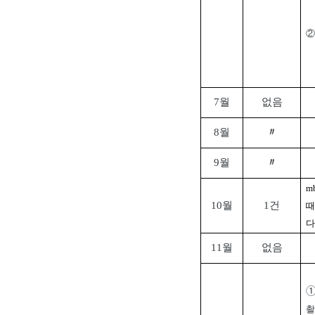
②
7월
없음
8월
〃
9월
〃
m
10월
1건
때
다
11월
없음