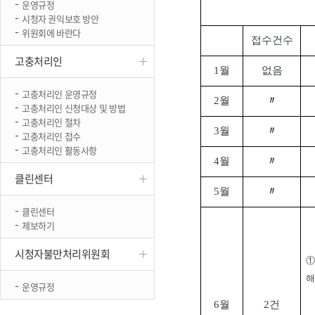
운영규정
진천
시청자 권익보호 방안
위원회에 바란다
접수건수
고충처리인
1월
없음
고충처리인 운영규정
2월
〃
고충처리인 신청대상 및 방법
고충처리인 절차
3월
〃
고충처리인 접수
고충처리인 활동사항
4월
〃
클린센터
5월
〃
클린센터
제보하기
시청자불만처리위원회
①
해
운영규정
6월
2건