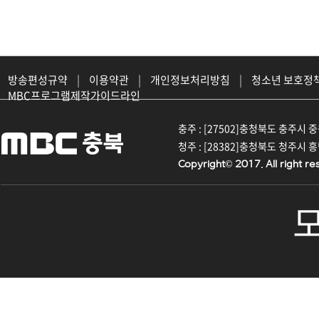
방송편성규약
|
이용약관
|
개인정보처리방침
|
청소년 보호정
MBC프로그램제작가이드라인
충주 : [27502]충청북도 충주시 중원대
청주 : [28382]충청북도 청주시 흥덕구
Copyright© 2017. All right re