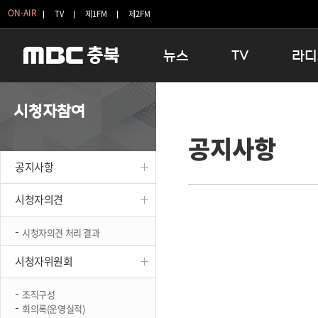
ON-AIR
TV
제1FM
제2FM
뉴스
TV
라디
충청북도
생방송 활기찬 저녁
11:05 
시청자참여
충청북도 교육청
프라임인터뷰
12:00
공지사항
청주
인생내컷
16:00 
충주
테마기행 길
우리 고향
공지사항
괴산
충북 시사토론 창
우리 고향
단양
전국시대
라디오특
시청자의견
보은
시청자 FLEX
시청자의견 처리 결과
영동
특집프로그램
옥천
TV 속 정보
시청자위원회
음성
종영프로그램
제천
조직구성
회의록(운영실적)
증평