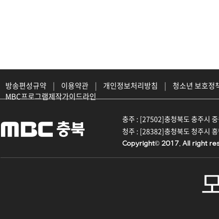
방송편성규약
|
이용약관
|
개인정보처리방침
|
청소년 보호정
MBC프로그램제작가이드라인
충주 : [27502]충청북도 충주시 중원대
청주 : [28382]충청북도 청주시 흥덕구
Copyright© 2017. All right re