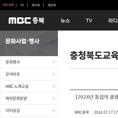
ON-AIR
TV
제1FM
제2FM
뉴스
TV
라디
충청북도
생방송 활기찬 저녁
11:05 
문화사업·행사
충청북도 교육청
프라임인터뷰
12:00
충청북도교육
청주
인생내컷
16:00 
충주
테마기행 길
우리 고향
문화행사
괴산
충북 시사토론 창
우리 고향
단양
전국시대
라디오특
모아바유
보은
시청자 FLEX
MBC 노래교실
영동
특집프로그램
옥천
TV 속 정보
[2024년 통섭의 광
해외문화탐방
음성
종영프로그램
제천
닥터공감
MBC충북
2024.07.17 1
|
증평