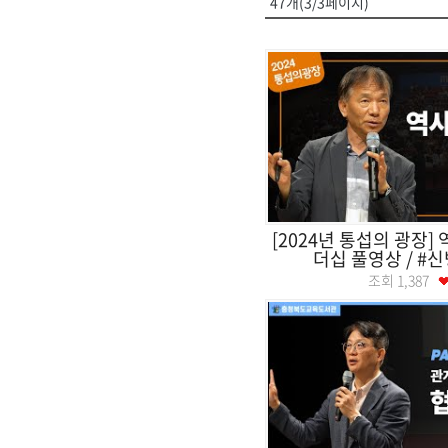
47개(3/3페이지)
[2024년 통섭의 광장]
더십 풀영상 / #신병
조회
1,387