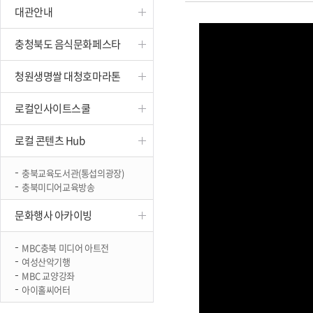
대관안내
진천
충청북도 음식문화페스타
청원생명쌀 대청호마라톤
로컬인사이트스쿨
로컬 콘텐츠 Hub
충북교육도서관(통섭의광장)
충북미디어교육방송
문화행사 아카이빙
MBC충북 미디어 아트전
여성산악기행
MBC 교양강좌
아이홀씨어터