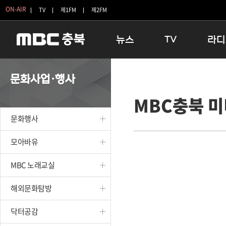
ON-AIR
TV
제1FM
제2FM
뉴스
TV
라디
충청북도
생방송 활기찬 저녁
11:05 
문화사업·행사
충청북도 교육청
프라임인터뷰
12:00
MBC충북 
청주
인생내컷
16:00 
충주
테마기행 길
우리 고향
문화행사
괴산
충북 시사토론 창
우리 고향
단양
전국시대
라디오특
모아바유
보은
시청자 FLEX
MBC 노래교실
영동
특집프로그램
옥천
TV 속 정보
해외문화탐방
음성
종영프로그램
제천
닥터공감
증평