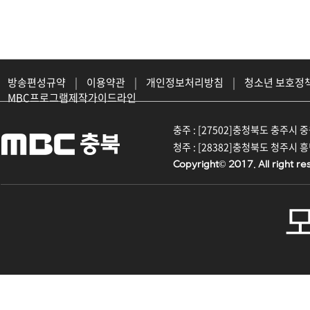
방송편성규약
|
이용약관
|
개인정보처리방침
|
청소년 보호정
MBC프로그램제작가이드라인
충주 : [27502]충청북도 충주시 중원대
청주 : [28382]충청북도 청주시 흥덕구
Copyright© 2017. All right re