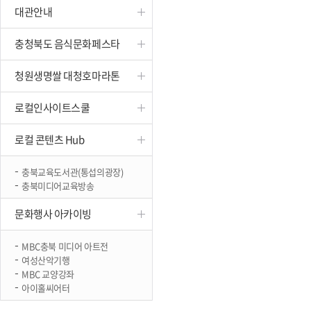
대관안내
진천
충청북도 음식문화페스타
청원생명쌀 대청호마라톤
로컬인사이트스쿨
로컬 콘텐츠 Hub
충북교육도서관(통섭의광장)
충북미디어교육방송
문화행사 아카이빙
MBC충북 미디어 아트전
여성산악기행
MBC 교양강좌
아이홀씨어터