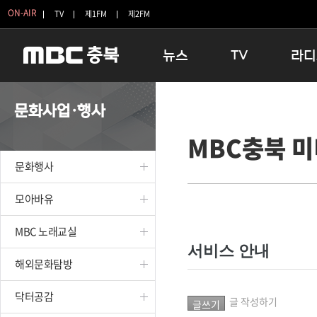
ON-AIR
TV
제1FM
제2FM
뉴스
TV
라디
충청북도
생방송 활기찬 저녁
11:05 
문화사업·행사
충청북도 교육청
프라임인터뷰
12:00
MBC충북 
청주
인생내컷
16:00 
충주
테마기행 길
우리 고향
문화행사
괴산
충북 시사토론 창
우리 고향
단양
전국시대
라디오특
모아바유
보은
시청자 FLEX
MBC 노래교실
영동
특집프로그램
서비스 안내
옥천
TV 속 정보
해외문화탐방
음성
종영프로그램
제천
닥터공감
글 작성하기
증평