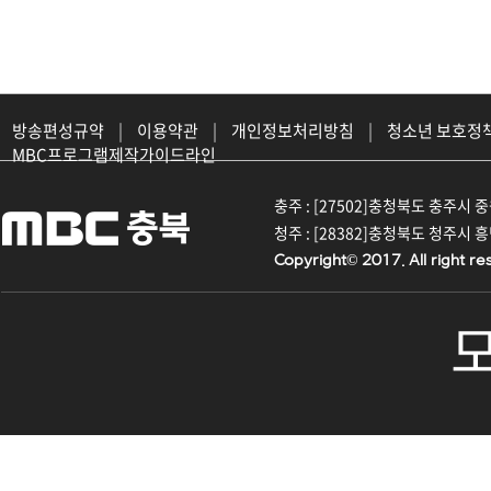
방송편성규약
|
이용약관
|
개인정보처리방침
|
청소년 보호정
MBC프로그램제작가이드라인
충주 : [27502]충청북도 충주시 중원대
청주 : [28382]충청북도 청주시 흥덕구
Copyright© 2017. All right re