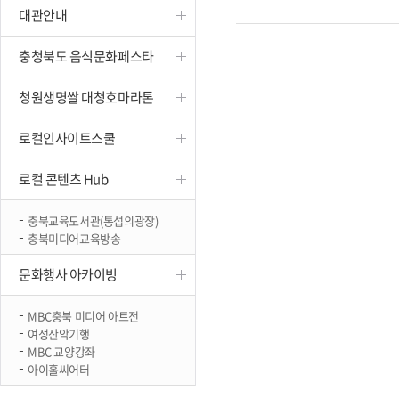
대관안내
진천
충청북도 음식문화페스타
청원생명쌀 대청호마라톤
로컬인사이트스쿨
로컬 콘텐츠 Hub
충북교육도서관(통섭의광장)
충북미디어교육방송
문화행사 아카이빙
MBC충북 미디어 아트전
여성산악기행
MBC 교양강좌
아이홀씨어터