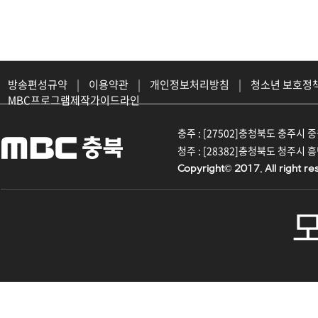
방송편성규약
|
이용약관
|
개인정보처리방침
|
청소년 보호정
MBC프로그램제작가이드라인
충주 : [27502]충청북도 충주시 중원대
청주 : [28382]충청북도 청주시 흥덕구
Copyright© 2017. All right re