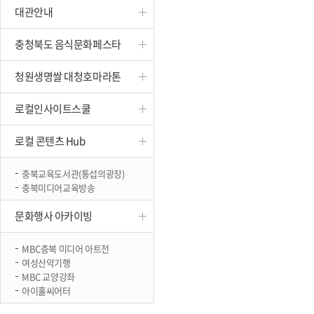
대관안내
진천
충청북도 음식문화페스타
청원생명쌀 대청호마라톤
로컬인사이트스쿨
로컬 콘텐츠 Hub
충북교육도서관(통섭의광장)
충북미디어교육방송
문화행사 아카이빙
MBC충북 미디어 아트전
여성산악기행
MBC 교양강좌
아이홀씨어터