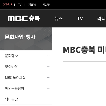
ON-AIR
TV
제1FM
제2FM
뉴스
TV
라디
충청북도
생방송 활기찬 저녁
11:05 
문화사업·행사
충청북도 교육청
프라임인터뷰
12:00
MBC충북 
청주
인생내컷
16:00 
충주
테마기행 길
우리 고향
문화행사
괴산
충북 시사토론 창
우리 고향
단양
전국시대
라디오특
모아바유
보은
시청자 FLEX
MBC 노래교실
영동
특집프로그램
옥천
TV 속 정보
해외문화탐방
음성
종영프로그램
제천
닥터공감
증평