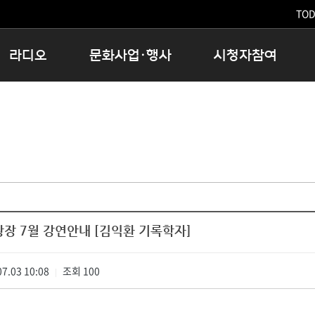
TODA
라디오
문화사업·행사
시청자참여
저녁
11:05 시사ON
문화행사
공지사항
12:00 정오의 희망곡
모아바유
시청자의견
16:00 완벽한 하루
MBC 노래교실
시청자위원회
우리 고향, 부탁해!
해외문화탐방
고충처리인
창
우리 고향, 안녕하십니까?
닥터공감
클린센터
라디오특집 다시듣기
대관안내
시청자불만처리위원회
충청북도 음식문화페스타
광장 7월 강연안내 [김익환 기록학자]
청원생명쌀 대청호마라톤
로컬인사이트스쿨
7.03 10:08
조회
로컬 콘텐츠 Hub
100
|
문화행사 아카이빙