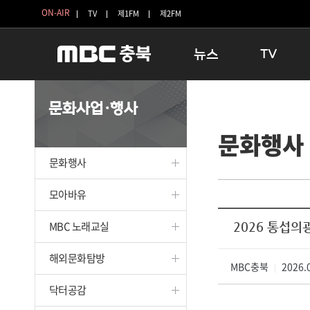
ON-AIR
TV
제1FM
제2FM
뉴스
TV
충청북도
생방송 활기찬 
문화사업·행사
충청북도 교육청
프라임인터뷰
문화행사
청주
인생내컷
충주
테마기행 길
문화행사
괴산
충북 시사토론 
단양
전국시대
모아바유
보은
시청자 FLEX
MBC 노래교실
2026 통섭의
영동
특집프로그램
옥천
TV 속 정보
해외문화탐방
음성
MBC충북
종영프로그램
2026.0
|
제천
닥터공감
증평