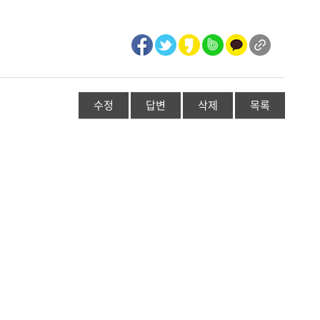
수정
답변
삭제
목록