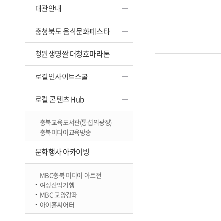
대관안내
진천
충청북도 음식문화페스타
청원생명쌀 대청호마라톤
로컬인사이트스쿨
로컬 콘텐츠 Hub
충북교육도서관(통섭의광장)
충북미디어교육방송
문화행사 아카이빙
MBC충북 미디어 아트전
여성산악기행
MBC 교양강좌
아이홀씨어터