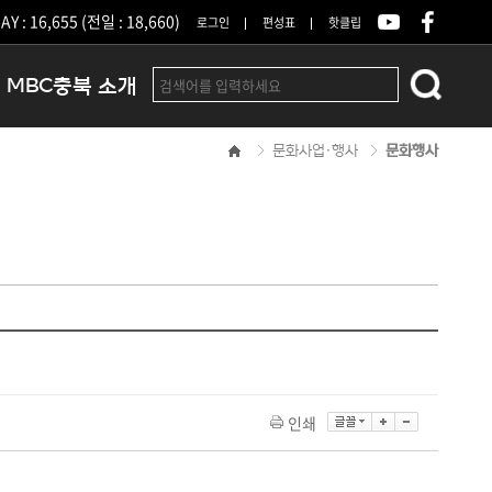
Y : 16,655 (전일 : 18,660)
로그인
편성표
핫클립
MBC충북 소개
문화사업·행사
문화행사
인사말
연혁
조직 및 업무안내
방송권역
광고안내
아나운서
오시는길
결산공고
인쇄