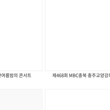
한여름밤의 콘서트
제468회 MBC충북 충주교양강