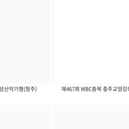
여성산악기행(청주)
제467회 MBC충북 충주교양강