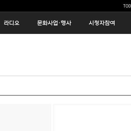
TODA
라디오
문화사업·행사
시청자참여
저녁
11:05 시사ON
문화행사
공지사항
12:00 정오의 희망곡
모아바유
시청자의견
16:00 완벽한 하루
MBC 노래교실
시청자위원회
우리 고향, 부탁해!
해외문화탐방
고충처리인
창
우리 고향, 안녕하십니까?
닥터공감
클린센터
라디오특집 다시듣기
대관안내
시청자불만처리위원회
충청북도 음식문화페스타
청원생명쌀 대청호마라톤
로컬인사이트스쿨
로컬 콘텐츠 Hub
문화행사 아카이빙