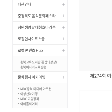
대관안내
진천
충청북도 음식문화페스타
청원생명쌀 대청호마라톤
로컬인사이트스쿨
로컬 콘텐츠 Hub
충북교육도서관(통섭의광장)
충북미디어교육방송
제274회 
문화행사 아카이빙
MBC충북 미디어 아트전
여성산악기행
MBC 교양강좌
아이홀씨어터