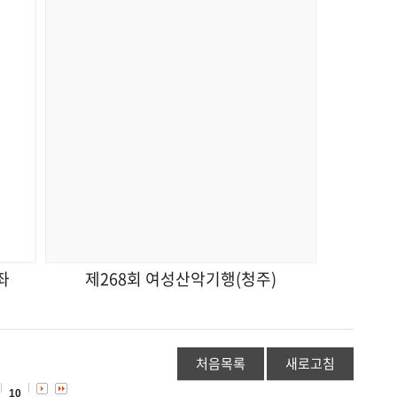
좌
제268회 여성산악기행(청주)
처음목록
새로고침
10