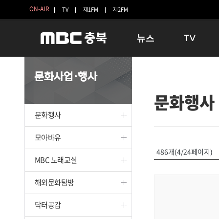
ON-AIR
TV
제1FM
제2FM
뉴스
TV
충청북도
생방송 활기찬 
문화사업·행사
충청북도 교육청
프라임인터뷰
문화행사
청주
인생내컷
충주
테마기행 길
문화행사
괴산
충북 시사토론 
단양
전국시대
모아바유
보은
시청자 FLEX
486개(4/24페이지)
MBC 노래교실
영동
특집프로그램
옥천
TV 속 정보
해외문화탐방
음성
종영프로그램
제천
닥터공감
증평