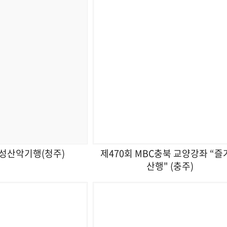
여성산악기행(청주)
제470회 MBC충북 교양강좌 “즐
산행" (충주)