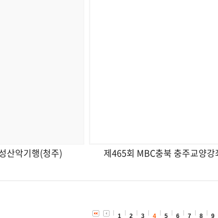
여성산악기행(청주)
제465회 MBC충북 충주교양강
1
2
3
4
5
6
7
8
9