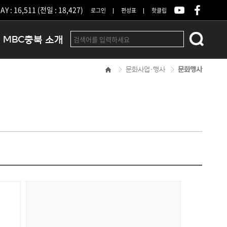
Y : 16,511 (전일 : 18,427)
로그인
편성표
핫클립
MBC충북 소개
문화사업·행사
문화행사
인사말
연혁
조직 및 업무안내
방송권역
광고안내
아나운서
오시는길
결산공고