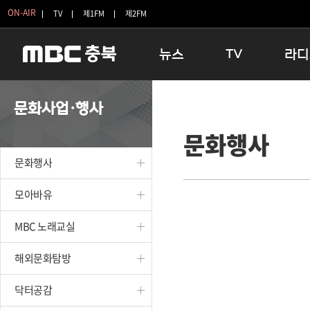
ON-AIR
TV
제1FM
제2FM
뉴스
TV
라디
충청북도
생방송 활기찬 저녁
11:05 
문화사업·행사
충청북도 교육청
프라임인터뷰
12:00
문화행사
청주
인생내컷
16:00 
충주
테마기행 길
우리 고향
문화행사
괴산
충북 시사토론 창
우리 고향
단양
전국시대
라디오특
모아바유
보은
시청자 FLEX
MBC 노래교실
영동
특집프로그램
옥천
TV 속 정보
해외문화탐방
음성
종영프로그램
제천
닥터공감
증평