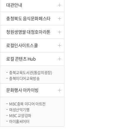
대관안내
진천
충청북도 음식문화페스타
청원생명쌀 대청호마라톤
로컬인사이트스쿨
로컬 콘텐츠 Hub
충북교육도서관(통섭의광장)
충북미디어교육방송
문화행사 아카이빙
MBC충북 미디어 아트전
여성산악기행
MBC 교양강좌
아이홀씨어터