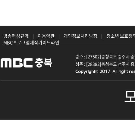
방송편성규약
|
이용약관
|
개인정보처리방침
|
청소년 보호정
MBC프로그램제작가이드라인
충주 : [27502]충청북도 충주시 중원대
청주 : [28382]충청북도 청주시 흥덕구
Copyright© 2017. All right re