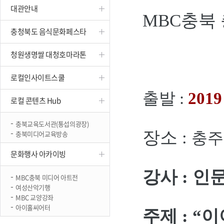
대관안내
진천
MBC충북
충청북도 음식문화페스타
청원생명쌀 대청호마라톤
로컬인사이트스쿨
출발 :
201
로컬 콘텐츠 Hub
충북교육도서관(통섭의광장)
장소 :
충북미디어교육방송
충주
문화행사 아카이빙
강사 :
인
MBC충북 미디어 아트전
여성산악기행
MBC 교양강좌
아이홀씨어터
주제 :
“이