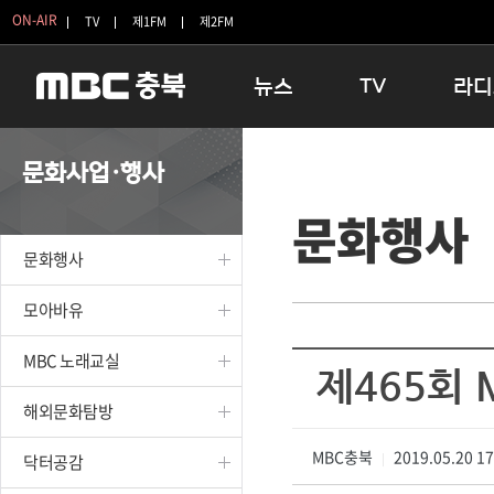
ON-AIR
TV
제1FM
제2FM
뉴스
TV
라디
충청북도
생방송 활기찬 저녁
11:05 
문화사업·행사
충청북도 교육청
프라임인터뷰
12:00
문화행사
청주
인생내컷
16:00 
충주
테마기행 길
우리 고향
문화행사
괴산
충북 시사토론 창
우리 고향
단양
전국시대
라디오특
모아바유
보은
시청자 FLEX
MBC 노래교실
영동
특집프로그램
제465회
옥천
TV 속 정보
해외문화탐방
음성
종영프로그램
제천
MBC충북
2019.05.20 1
닥터공감
|
증평