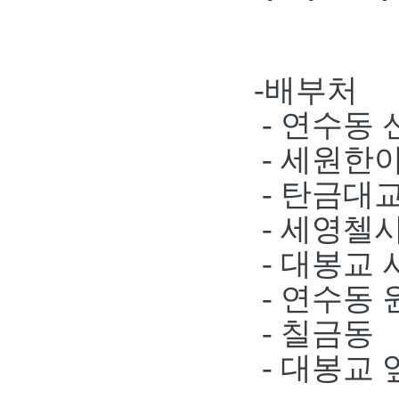
-배부처
- 연수동
- 세원한
- 탄금대
-
세영첼시
- 대봉교
- 연수동
-
칠금동 
- 대봉교