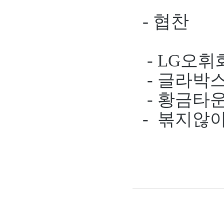
- 협찬
- LG오
- 글라박
- 황금타
- 볶지않