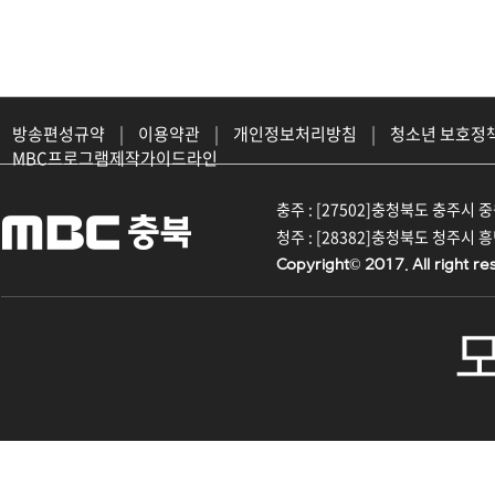
방송편성규약
|
이용약관
|
개인정보처리방침
|
청소년 보호정
MBC프로그램제작가이드라인
충주 : [27502]충청북도 충주시 중원대
청주 : [28382]충청북도 청주시 흥덕구
Copyright© 2017. All right re