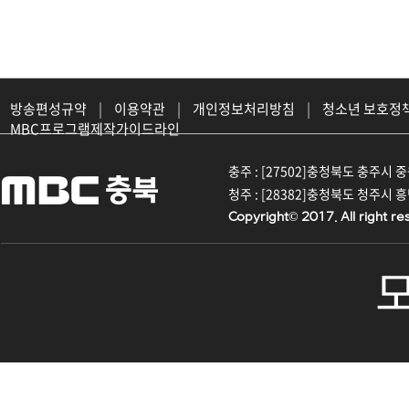
방송편성규약
|
이용약관
|
개인정보처리방침
|
청소년 보호정
MBC프로그램제작가이드라인
충주 : [27502]충청북도 충주시 중원대
청주 : [28382]충청북도 청주시 흥덕구
Copyright© 2017. All right re