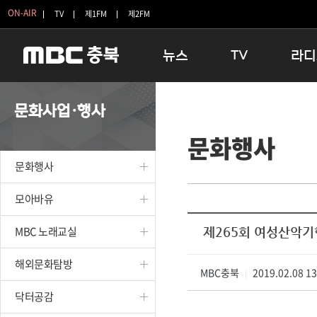
ON-AIR
TV
제1FM
제2FM
뉴스
TV
라디
충청북도
생방송 활기찬 저녁
11:05 
문화사업·행사
충청북도 교육청
프라임인터뷰
12:00
문화행사
청주
인생내컷
16:00 
충주
테마기행 길
우리 고향
문화행사
괴산
충북 시사토론 창
우리 고향
단양
전국시대
라디오특
모아바유
보은
시청자 FLEX
MBC 노래교실
제265회 여성산악기
영동
특집프로그램
옥천
TV 속 정보
해외문화탐방
음성
MBC충북
종영프로그램
2019.02.08 1
|
제천
닥터공감
증평