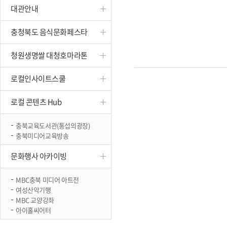
대관안내
진천
충청북도 음식문화페스타
청원생명쌀 대청호마라톤
로컬인사이트스쿨
로컬 콘텐츠 Hub
충북교육도서관(통섭의광장)
충북미디어교육방송
문화행사 아카이빙
MBC충북 미디어 아트전
여성산악기행
MBC 교양강좌
아이홀씨어터