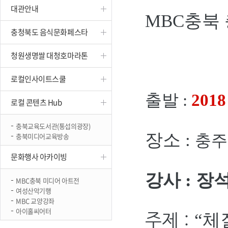
대관안내
진천
MBC충북
충청북도 음식문화페스타
청원생명쌀 대청호마라톤
로컬인사이트스쿨
출발 :
201
로컬 콘텐츠 Hub
충북교육도서관(통섭의광장)
장소 :
충북미디어교육방송
충주
문화행사 아카이빙
강사 :
장
MBC충북 미디어 아트전
여성산악기행
MBC 교양강좌
아이홀씨어터
주제 :
“체