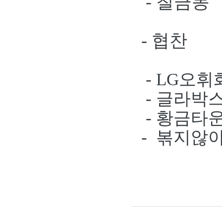
칠금동 
-
- 협찬
- LG오
- 글라박
- 황금타
- 볶지않