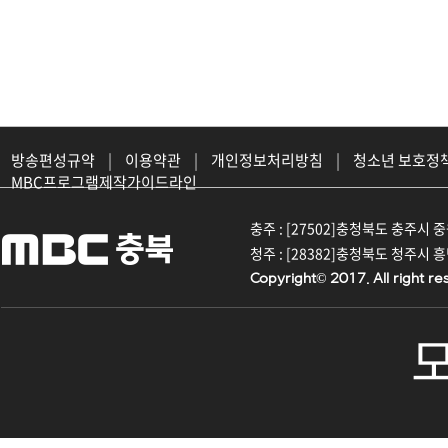
방송편성규약
|
이용약관
|
개인정보처리방침
|
청소년 보호정
MBC프로그램제작가이드라인
충주 : [27502]충청북도 충주시 중원대
청주 : [28382]충청북도 청주시 흥덕구
Copyright© 2017. All right re