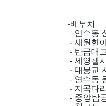
-배부처
- 연수동
- 세원한
- 탄금대
-
세영첼시
- 대봉교
- 연수동
- 지곡다
중앙탑공
-