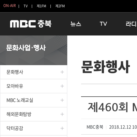
ON-AIR
TV
제1FM
제2FM
뉴스
TV
라디
충청북도
생방송 활기찬 저녁
11:05 
문화사업·행사
충청북도 교육청
프라임인터뷰
12:00
문화행사
청주
인생내컷
16:00 
충주
테마기행 길
우리 고향
문화행사
괴산
충북 시사토론 창
우리 고향
단양
전국시대
라디오특
모아바유
보은
시청자 FLEX
MBC 노래교실
영동
특집프로그램
제460회
옥천
TV 속 정보
해외문화탐방
음성
종영프로그램
제천
MBC충북
2018.12.12 1
닥터공감
|
증평