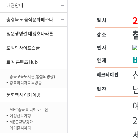
대관안내
진천
충청북도 음식문화페스타
일 시
청원생명쌀 대청호마라톤
장 소
연 사
로컬인사이트스쿨
연 제
로컬 콘텐츠 Hub
레크레이션
충북교육도서관(통섭의광장)
충북미디어교육방송
남
협 찬
문화행사 아카이빙
MBC충북 미디어 아트전
여성산악기행
2
MBC 교양강좌
아이홀씨어터