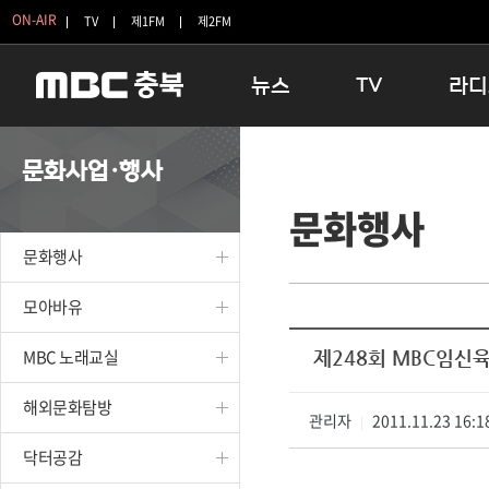
ON-AIR
TV
제1FM
제2FM
뉴스
TV
라디
충청북도
생방송 활기찬 저녁
11:05 
문화사업·행사
충청북도 교육청
프라임인터뷰
12:00
문화행사
청주
인생내컷
16:00 
충주
테마기행 길
우리 고향
문화행사
괴산
충북 시사토론 창
우리 고향
단양
전국시대
라디오특
모아바유
보은
시청자 FLEX
MBC 노래교실
제248회 MBC임신
영동
특집프로그램
옥천
TV 속 정보
해외문화탐방
음성
관리자
종영프로그램
2011.11.23 16:1
|
제천
닥터공감
증평