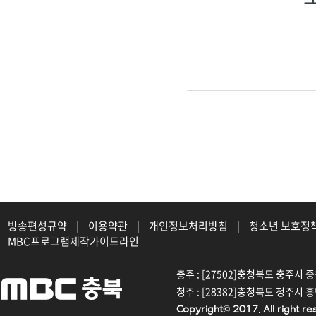
방송편성규약
|
이용약관
|
개인정보처리방침
|
청소년 보호정
MBC프로그램제작가이드라인
충주 : [27502]충청북도 충주시 중원대
청주 : [28382]충청북도 청주시 흥덕구
Copyright© 2017. All right re