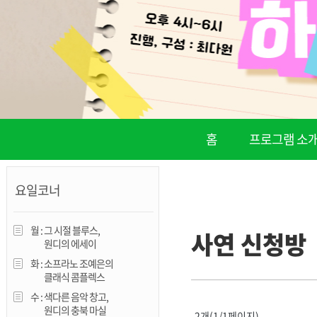
진천
홈
프로그램 소
요일코너
월 :
그 시절 블루스,
사연 신청방
원디의 에세이
화 :
소프라노 조예은의
클래식 콤플렉스
수 :
색다른 음악 창고,
원디의 충북 마실
2개(1/1페이지)