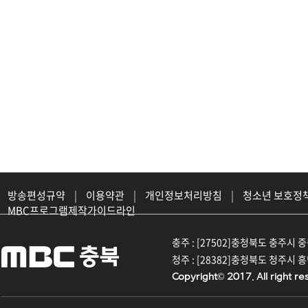
방송편성규약
|
이용약관
|
개인정보처리방침
|
청소년 보호정
MBC프로그램제작가이드라인
충주 : [27502]충청북도 충주시 중원대
청주 : [28382]충청북도 청주시 흥덕구
Copyright© 2017. All right re