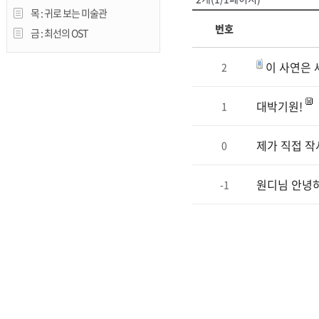
목 :
귀로 보는 미술관
번호
금 :
최선의 OST
이 사연은 
2
대박기원!
1
제가 직접 작
0
원디님 안녕하
-1