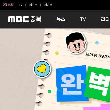
ON-AIR
TV
제1FM
제2FM
뉴스
TV
라디
충청북도
생방송 활기찬 저녁
11:05 
충청북도 교육청
프라임인터뷰
12:00
청주
인생내컷
16:00 
충주
테마기행 길
우리 고향
괴산
충북 시사토론 창
우리 고향
단양
전국시대
라디오특
보은
시청자 FLEX
영동
특집프로그램
옥천
TV 속 정보
음성
종영프로그램
제천
증평