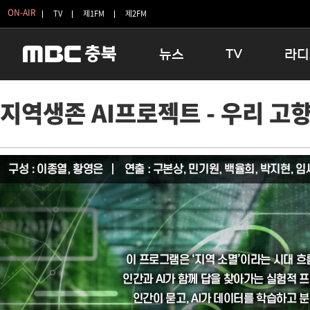
ON-AIR
TV
제1FM
제2FM
뉴스
TV
라디
충청북도
생방송 활기찬 저녁
11:05 
지역생존 AI프로젝트 - 우리 고향
충청북도 교육청
프라임인터뷰
12:00
청주
인생내컷
16:00 
충주
테마기행 길
우리 고향
괴산
충북 시사토론 창
우리 고향
단양
전국시대
라디오특
보은
시청자 FLEX
영동
특집프로그램
옥천
TV 속 정보
음성
종영프로그램
제천
증평