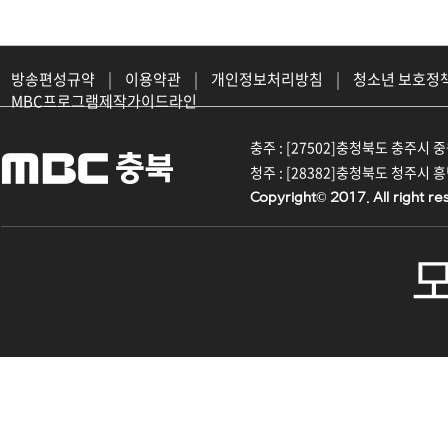
방송편성규약
|
이용약관
|
개인정보처리방침
|
청소년 보호정
MBC프로그램제작가이드라인
충주 : [27502]충청북도 충주시 중원대
청주 : [28382]충청북도 청주시 흥덕구
Copyright© 2017. All right re