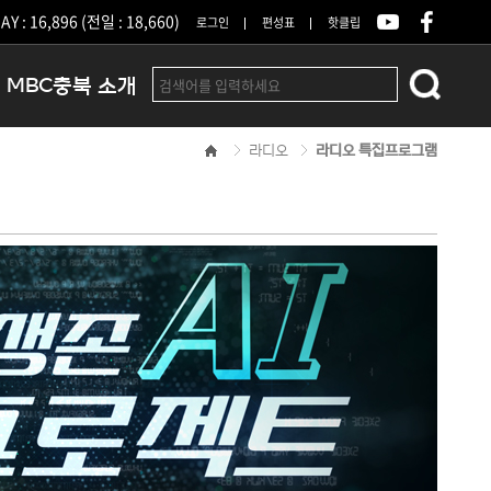
Y : 16,896 (전일 : 18,660)
로그인
편성표
핫클립
MBC충북 소개
라디오
라디오 특집프로그램
인사말
연혁
조직 및 업무안내
방송권역
광고안내
아나운서
오시는길
결산공고