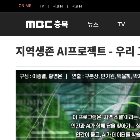
ON-AIR
TV
제1FM
제2FM
뉴스
TV
충청북도
생방송 활기찬 
지역생존 AI프로젝트 - 우리 
충청북도 교육청
프라임인터뷰
청주
인생내컷
충주
테마기행 길
괴산
충북 시사토론 
단양
전국시대
보은
시청자 FLEX
영동
특집프로그램
옥천
TV 속 정보
음성
종영프로그램
제천
증평