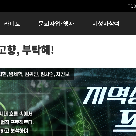
TODA
라디오
문화사업·행사
시청자참여
저녁
11:05 시사ON
문화행사
공지사항
고향, 부탁해!
12:00 정오의 희망곡
모아바유
시청자의견
16:00 완벽한 하루
MBC 노래교실
시청자위원회
우리 고향, 부탁해!
해외문화탐방
고충처리인
창
우리 고향, 안녕하십니까?
닥터공감
클린센터
라디오특집 다시듣기
대관안내
시청자불만처리위원회
충청북도 음식문화페스타
청원생명쌀 대청호마라톤
로컬인사이트스쿨
로컬 콘텐츠 Hub
문화행사 아카이빙