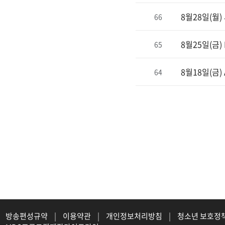
8월28일(월
66
8월25일(금) El
65
8월18일(금) A
64
방송편성규약
|
이용약관
|
개인정보처리방침
|
청소년 보호정