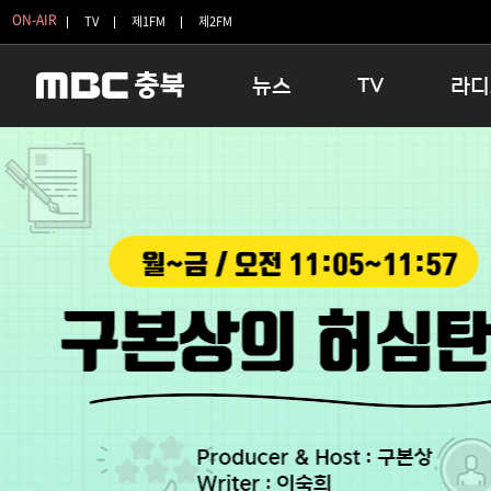
ON-AIR
TV
제1FM
제2FM
뉴스
TV
라디
충청북도
생방송 활기찬 저녁
11:05 
충청북도 교육청
프라임인터뷰
12:00
청주
인생내컷
16:00 
충주
테마기행 길
우리 고향
괴산
충북 시사토론 창
우리 고향
단양
전국시대
라디오특
보은
시청자 FLEX
영동
특집프로그램
옥천
TV 속 정보
음성
종영프로그램
제천
증평