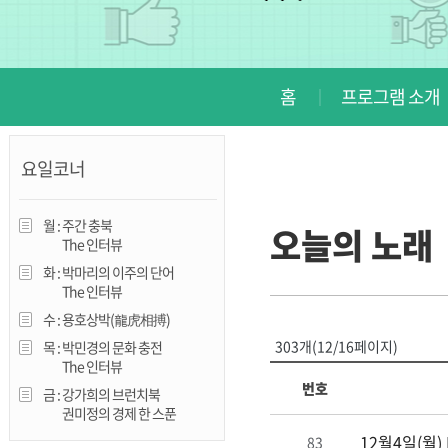
진천
홈
프로그램 소개
요일코너
월 :
주간 충북
오늘의 노래
The 인터뷰
화 :
박마리의 이주의 단어
The 인터뷰
수 :
용호상박(龍虎相搏)
303개(12/16페이지)
목 :
박민경의 문화 충전
The 인터뷰
번호
금 :
강가희의 브런치북
권미정의 경제 한 스푼
12월4일(월) L
83