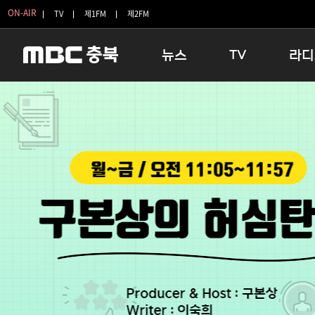
ON-AIR
TV
제1FM
제2FM
뉴스
TV
라디
충청북도
생방송 활기찬 저녁
11:05 
충청북도 교육청
프라임인터뷰
12:00
청주
인생내컷
16:00 
충주
테마기행 길
우리 고향
괴산
충북 시사토론 창
우리 고향
단양
전국시대
라디오특
보은
시청자 FLEX
영동
특집프로그램
옥천
TV 속 정보
음성
종영프로그램
제천
증평