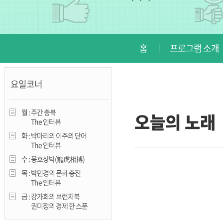
진천
홈
프로그램 소개
요일코너
월 :
주간 충북
오늘의 노래
The 인터뷰
화 :
박마리의 이주의 단어
The 인터뷰
수 :
용호상박(龍虎相搏)
목 :
박민경의 문화 충전
The 인터뷰
금 :
강가희의 브런치북
권미정의 경제 한 스푼