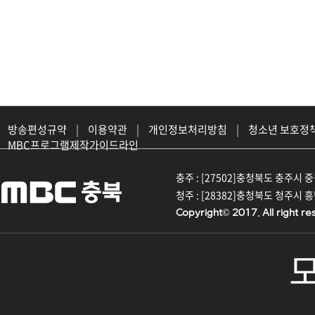
방송편성규약
|
이용약관
|
개인정보처리방침
|
청소년 보호정
MBC프로그램제작가이드라인
충주 : [27502]충청북도 충주시 중원대
청주 : [28382]충청북도 청주시 흥덕구
Copyright© 2017. All right re