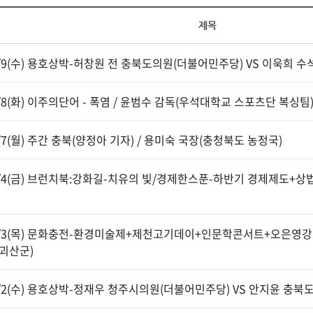
제목
7/9(수) 용호상박-허창원 전 충북도의원(더불어민주당) VS 이욱희 
7/8(화) 이주의단어 - 폭염 / 윤범수 감독(우석대학교 스포츠단 복싱팀
7/7(월) 주간 충북(양정아 기자) / 용미숙 국장(충청북도 농정국)
7/4(금) 브런치북:강화길-치유의 빛/경제한스푼-하반기 경제제도+
7/3(목) 문화충전-환경미술제+제천고기데이+인문학콘서트+오은영
괴산군)
7/2(수) 용호상박-정재우 청주시의원(더불어민주당) VS 안지윤 충북