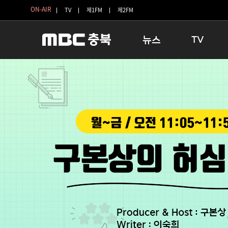
ON-AIR
TV
제1FM
제2FM
뉴스
TV
충청북도
생방송 활기찬 
충청북도 교육청
프라임인터뷰
청주
인생내컷
충주
테마기행 길
괴산
충북 시사토론 
단양
전국시대
보은
시청자 FLEX
영동
특집프로그램
옥천
TV 속 정보
음성
종영프로그램
제천
증평