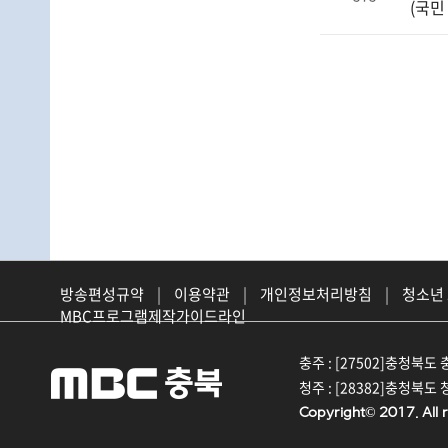
(국민
방송편성규약
|
이용약관
|
개인정보처리방침
|
청소년
MBC프로그램제작가이드라인
충주 : [27502]충청북도 충
청주 : [28382]충청북도 청
Copyright© 2017. All r