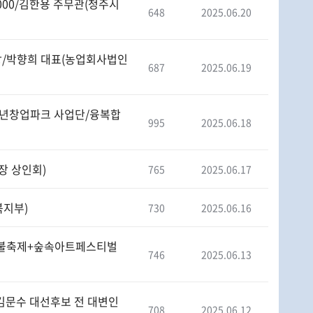
000/김한용 주무관(청주시
648
2025.06.20
시장/박향희 대표(농업회사법인
687
2025.06.19
 청년창업파크 사업단/융복합
995
2025.06.18
장 상인회)
765
2025.06.17
북지부)
730
2025.06.16
반딧불축제+숲속아트페스티벌
746
2025.06.13
 김문수 대선후보 전 대변인
708
2025.06.12