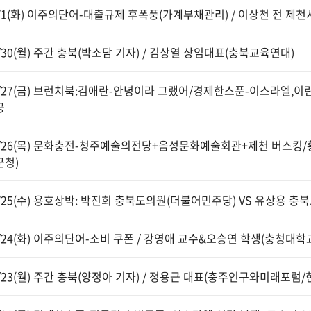
7/1(화) 이주의단어-대출규제 후폭풍(가계부채관리) / 이상천 전 제
6/30(월) 주간 충북(박소담 기자) / 김상열 상임대표(충북교육연대)
6/27(금) 브런치북:김애란-안녕이라 그랬어/경제한스푼-이스라엘,이
공
6/26(목) 문화충전-청주예술의전당+음성문화예술회관+제천 버스킹
군청)
6/25(수) 용호상박: 박진희 충북도의원(더불어민주당) VS 유상용 충
6/24(화) 이주의단어-소비 쿠폰 / 강영애 교수&오승연 학생(충청대
6/23(월) 주간 충북(양정아 기자) / 정용근 대표(충주인구와미래포