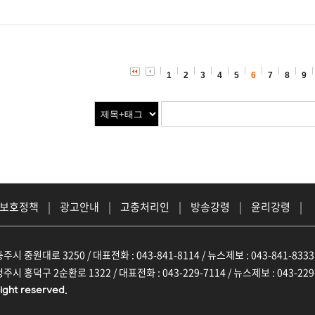
1
2
3
4
5
6
7
8
9
 보호정책
|
광고안내
|
고충처리인
|
방송강령
|
윤리강령
|
주시 중원대로 3250 / 대표전화 : 043-841-8114 / 뉴스제보 : 043-841-8333
주시 흥덕구 2순환로 1322 / 대표전화 : 043-229-7114 / 뉴스제보 : 043-229
ight reserved.