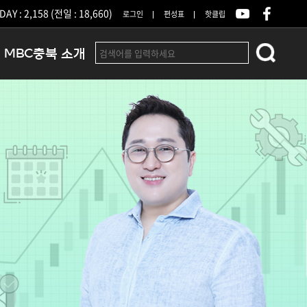
DAY : 2,158 (전일 : 18,660)
로그인
편성표
핫클립
MBC충북 소개
인사말
연혁
조직 및 업무안내
방송권역
광고안내
아나운서
오시는길
결산공고