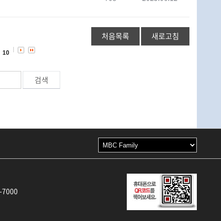
처음목록
새로고침
10
-7000