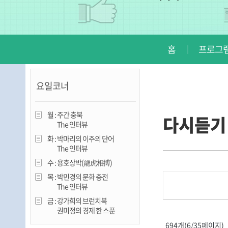
진천
홈
프로그램
요일코너
월 :
주간 충북
다시듣기
The 인터뷰
화 :
박마리의 이주의 단어
The 인터뷰
수 :
용호상박(龍虎相搏)
목 :
박민경의 문화 충전
The 인터뷰
금 :
강가희의 브런치북
권미정의 경제 한 스푼
694개(6/35페이지)