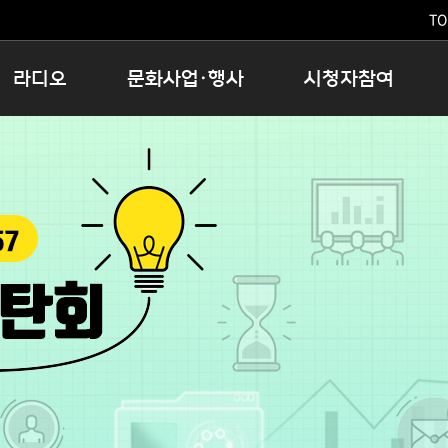
TO
라디오
문화사업·행사
시청자참여
저녁
11:05 시사ON
문화행사
공지사항
12:00 정오의 희망곡
모아바유
시청자의견
16:00 완벽한 하루
MBC 노래교실
시청자위원회
우리 고향, 부탁해!
해외문화탐방
고충처리인
창
우리 고향, 안녕하십니까?
닥터공감
클린센터
라디오특집 다시듣기
대관안내
시청자불만처리위원회
충청북도 음식문화페스타
청원생명쌀 대청호마라톤
로컬인사이트스쿨
로컬 콘텐츠 Hub
문화행사 아카이빙