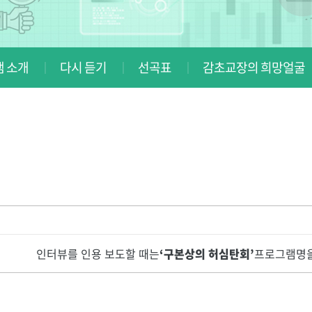
 소개
다시 듣기
선곡표
감초교장의 희망얼굴
인터뷰를 인용 보도할 때는
‘구본상의 허심탄회’
프로그램명을