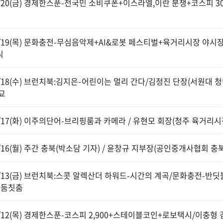
6/20(금) 경제한스푼-전국민 소비쿠폰+이스라엘,이란 분쟁+코스피 3
6/19(목) 문화충전-무심음악제+AI&로봇 페스티벌+육거리시장 야
식
6/18(수) 브런치북:김지은–어린이는 멀리 간다/김정진 단장(서원대
교
6/17(화) 이주의단어-브리핑룸과 카메라 / 유현모 회장(청주 육거리시
6/16(월) 주간 충북(박소담 기자) / 윤창규 지부장(공인중개사협회 충
6/13(금) 브런치북:스콧 알렉산더 하워드-시간의 계곡/문화충전-
칫둠칫춤
6/12(목) 경제한스푼-코스피 2,900+스테이블코인+로보택시/이충형