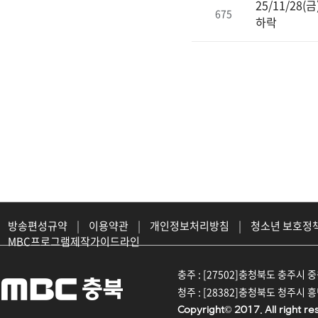
25/11/2
675
하락
방송편성규약
|
이용약관
|
개인정보처리방침
|
청소년 보호정
MBC프로그램제작가이드라인
충주 : [27502]충청북도 충주시 중원대
청주 : [28382]충청북도 청주시 흥덕구
Copyright© 2017. All right re