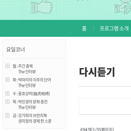
진천
홈
프로그램 소개
요일코너
월 :
주간 충북
다시듣기
The 인터뷰
화 :
박마리의 이주의 단어
The 인터뷰
수 :
용호상박(龍虎相搏)
목 :
박민경의 문화 충전
The 인터뷰
금 :
강가희의 브런치북
권미정의 경제 한 스푼
694개(1/35페이지)