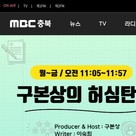
ON-AIR
TV
제1FM
제2FM
뉴스
TV
라디
충청북도
생방송 활기찬 저녁
11:05 
충청북도 교육청
프라임인터뷰
12:00
청주
인생내컷
16:00 
충주
테마기행 길
우리 고향
괴산
충북 시사토론 창
우리 고향
단양
전국시대
라디오특
보은
시청자 FLEX
영동
특집프로그램
옥천
TV 속 정보
음성
종영프로그램
제천
증평