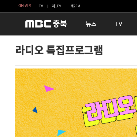
ON-AIR
TV
제1FM
제2FM
뉴스
TV
충청북도
생방송 활기찬 
라디오 특집프로그램
충청북도 교육청
프라임인터뷰
청주
인생내컷
충주
테마기행 길
괴산
충북 시사토론 
단양
전국시대
보은
시청자 FLEX
영동
특집프로그램
옥천
TV 속 정보
음성
종영프로그램
제천
증평