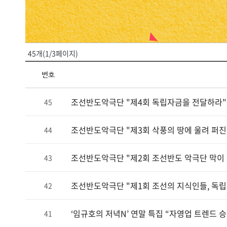
진천
45개(1/3페이지)
번호
조선반도악극단 "제4회 독립자금을 전달하라"
45
조선반도악극단 "제3회 삭풍의 땅에 울려 퍼진
44
조선반도악극단 "제2회 조선반도 악극단 막이
43
조선반도악극단 "제1회 조선의 지식인들, 독
42
‘임규호의 저녁N’ 연말 특집 “자영업 트렌드 승
41