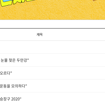
제목
 눈물 젖은 두만강"
 오르다"
립운동을 모의하다"
승장구 2020“