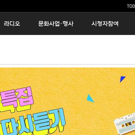
TODA
라디오
문화사업·행사
시청자참여
저녁
11:05 시사ON
문화행사
공지사항
12:00 정오의 희망곡
모아바유
시청자의견
16:00 완벽한 하루
MBC 노래교실
시청자위원회
우리 고향, 부탁해!
해외문화탐방
고충처리인
창
우리 고향, 안녕하십니까?
닥터공감
클린센터
라디오특집 다시듣기
대관안내
시청자불만처리위원회
충청북도 음식문화페스타
청원생명쌀 대청호마라톤
로컬인사이트스쿨
로컬 콘텐츠 Hub
문화행사 아카이빙