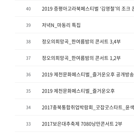
2019 증평아고라북페스티벌 ‘김영철’의 조크
40
저녁N_마동리 특집
39
정오의희망곡_한여름밤의 콘서트 3,4부
38
정오의희망곡_한여름밤의 콘서트 1,2부
37
2019 제천문화페스티벌_즐거운오후 공개방송
36
2019 제천문화페스티벌_즐거운오후
35
2017충북통합취업박람회_굿잡굿스타트_윤
34
2017보은대추축제 7080낭만콘서트 2부
33