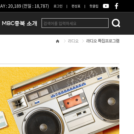
Y : 20,189 (전일 : 18,787)
로그인
편성표
핫클립
MBC충북 소개
라디오
라디오 특집프로그램
인사말
연혁
조직 및 업무안내
방송권역
광고안내
아나운서
오시는길
결산공고