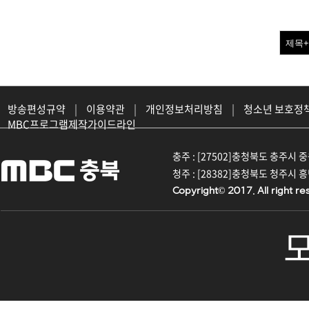
방송편성규약
|
이용약관
|
개인정보처리방침
|
청소년 보호정
MBC프로그램제작가이드라인
충주 : [27502]충청북도 충주시 중원대
청주 : [28382]충청북도 청주시 흥덕구
Copyright© 2017. All right re