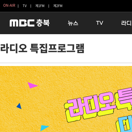
ON-AIR
TV
제1FM
제2FM
뉴스
TV
라디
충청북도
생방송 활기찬 저녁
11:05 
라디오 특집프로그램
충청북도 교육청
프라임인터뷰
12:00
청주
인생내컷
16:00 
충주
테마기행 길
우리 고향
괴산
충북 시사토론 창
우리 고향
단양
전국시대
라디오특
보은
시청자 FLEX
영동
특집프로그램
옥천
TV 속 정보
음성
종영프로그램
제천
증평