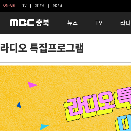
ON-AIR
TV
제1FM
제2FM
뉴스
TV
라디
충청북도
생방송 활기찬 저녁
11:05 
라디오 특집프로그램
충청북도 교육청
프라임인터뷰
12:00
청주
인생내컷
16:00 
충주
테마기행 길
우리 고향
괴산
충북 시사토론 창
우리 고향
단양
전국시대
라디오특
보은
시청자 FLEX
영동
특집프로그램
옥천
TV 속 정보
음성
종영프로그램
제천
증평