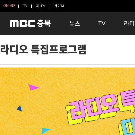
ON-AIR
TV
제1FM
제2FM
뉴스
TV
라디
충청북도
생방송 활기찬 저녁
11:05 
라디오 특집프로그램
충청북도 교육청
프라임인터뷰
12:00
청주
인생내컷
16:00 
충주
테마기행 길
우리 고향
괴산
충북 시사토론 창
우리 고향
단양
전국시대
라디오특
보은
시청자 FLEX
영동
특집프로그램
옥천
TV 속 정보
음성
종영프로그램
제천
증평