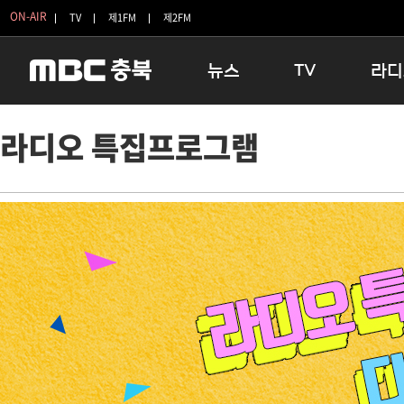
ON-AIR
TV
제1FM
제2FM
뉴스
TV
라디
충청북도
생방송 활기찬 저녁
11:05 
라디오 특집프로그램
충청북도 교육청
프라임인터뷰
12:00
청주
인생내컷
16:00 
충주
테마기행 길
우리 고향
괴산
충북 시사토론 창
우리 고향
단양
전국시대
라디오특
보은
시청자 FLEX
영동
특집프로그램
옥천
TV 속 정보
음성
종영프로그램
제천
증평