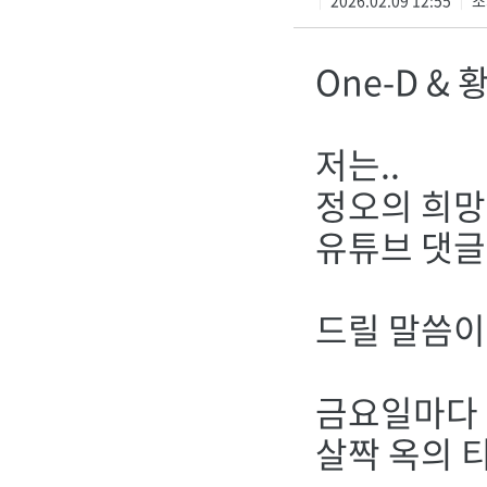
2026.02.09 12:55
조
|
|
One-D &
저는..
정오의 희망
유튜브 댓글창
드릴 말씀이
금요일마다 
살짝 옥의 티