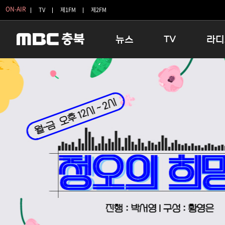
ON-AIR
TV
제1FM
제2FM
뉴스
TV
라디
충청북도
생방송 활기찬 저녁
11:05 
충청북도 교육청
프라임인터뷰
12:00
청주
인생내컷
16:00 
충주
테마기행 길
우리 고향
괴산
충북 시사토론 창
우리 고향
단양
전국시대
라디오특
보은
시청자 FLEX
영동
특집프로그램
옥천
TV 속 정보
음성
종영프로그램
제천
증평