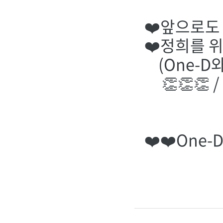
❤️앞으로도
❤️정희를 
(One-D와
👏👏👏 / 
❤️❤️One-