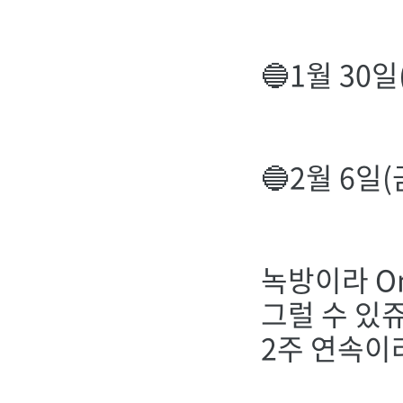
🔵1월 30
■2부 끝
🔵2월 6일
녹방이라 O
그럴 수 있쥬~
2주 연속이