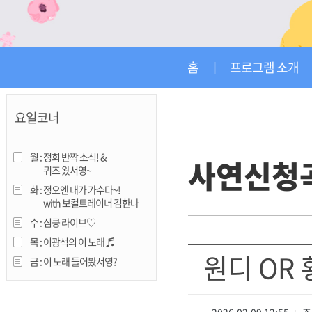
진천
홈
프로그램 소개
요일코너
월 :
정희 반짝 소식! &
사연신청
퀴즈 왔서영~
화 :
정오엔 내가 가수다~!
with 보컬트레이너 김한나
수 :
심쿵 라이브♡
목 :
이광석의 이 노래 ♬
원디 OR
금 :
이 노래 들어봤서영?