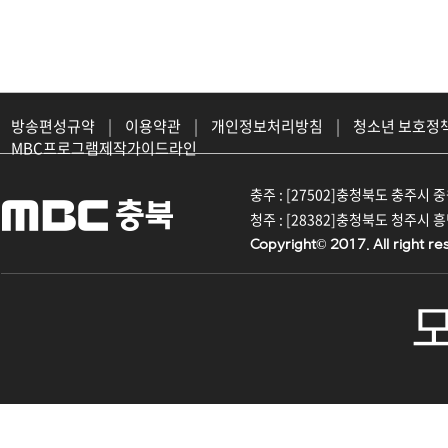
방송편성규약
|
이용약관
|
개인정보처리방침
|
청소년 보호정
MBC프로그램제작가이드라인
충주 : [27502]충청북도 충주시 중원대
청주 : [28382]충청북도 청주시 흥덕구
Copyright© 2017. All right re