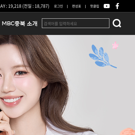
Y : 19,218 (전일 : 18,787)
로그인
편성표
핫클립
MBC충북 소개
인사말
연혁
조직 및 업무안내
방송권역
광고안내
아나운서
오시는길
결산공고