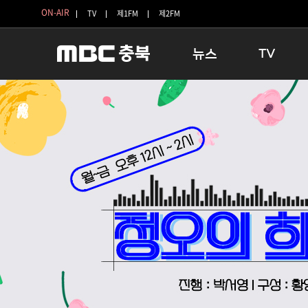
ON-AIR
TV
제1FM
제2FM
뉴스
TV
충청북도
생방송 활기찬 
충청북도 교육청
프라임인터뷰
청주
인생내컷
충주
테마기행 길
괴산
충북 시사토론 
단양
전국시대
보은
시청자 FLEX
영동
특집프로그램
옥천
TV 속 정보
음성
종영프로그램
제천
증평