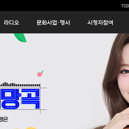
TODA
라디오
문화사업·행사
시청자참여
저녁
11:05 시사ON
문화행사
공지사항
12:00 정오의 희망곡
모아바유
시청자의견
16:00 완벽한 하루
MBC 노래교실
시청자위원회
우리 고향, 부탁해!
해외문화탐방
고충처리인
창
우리 고향, 안녕하십니까?
닥터공감
클린센터
라디오특집 다시듣기
대관안내
시청자불만처리위원회
충청북도 음식문화페스타
청원생명쌀 대청호마라톤
로컬인사이트스쿨
로컬 콘텐츠 Hub
문화행사 아카이빙