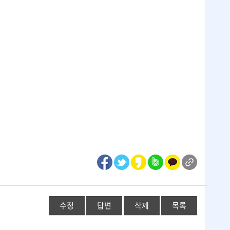
수정
답변
삭제
목록