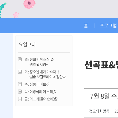
진천
홈
프로그램
요일코너
월 :
정희 반짝 소식! &
선곡표&
퀴즈 왔서영~
화 :
정오엔 내가 가수다~!
with 보컬트레이너 김한나
수 :
심쿵 라이브♡
목 :
이광석의 이 노래 ♬
7월 8일 
금 :
이 노래 들어봤서영?
정오의희망곡
20
|