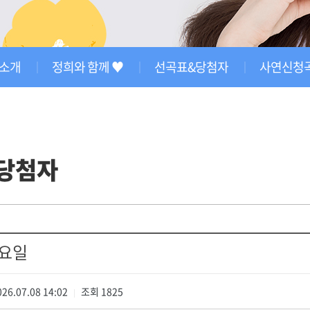
 소개
정희와 함께 ♥
선곡표&당첨자
사연신청
당첨자
수요일
26.07.08 14:02
조회
1825
|