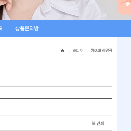
곡
상품문의방
라디오
정오의 희망곡
인쇄