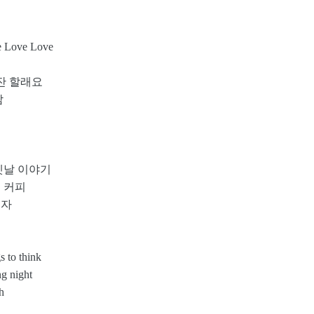
Love Love
 잔 할래요
람
걸
 옛날 이야기
려 커피
리자
 to think
g night
h