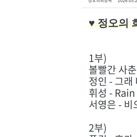
정오의희망곡
2026.05.2
|
♥ 정오의
1부)
볼빨간 사춘
정인 - 그래
휘성 - Rain
서영은 - 
2부)