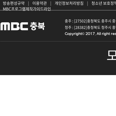
방송편성규약
|
이용약관
|
개인정보처리방침
|
청소년 보호정
MBC프로그램제작가이드라인
충주 : [27502]충청북도 충주시 중원대
청주 : [28382]충청북도 청주시 흥덕구
Copyright© 2017. All right re