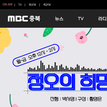
ON-AIR
TV
제1FM
제2FM
뉴스
TV
라디
충청북도
생방송 활기찬 저녁
11:05 
충청북도 교육청
프라임인터뷰
12:00
청주
인생내컷
16:00 
충주
테마기행 길
우리 고향
괴산
충북 시사토론 창
우리 고향
단양
전국시대
라디오특
보은
시청자 FLEX
영동
특집프로그램
옥천
TV 속 정보
음성
종영프로그램
제천
증평