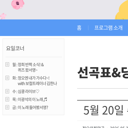
진천
홈
프로그램 소개
요일코너
월 :
정희 반짝 소식! &
선곡표&
퀴즈 왔서영~
화 :
정오엔 내가 가수다~!
with 보컬트레이너 김한나
수 :
심쿵 라이브♡
목 :
이광석의 이 노래 ♬
5월 20일
금 :
이 노래 들어봤서영?