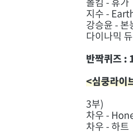
폴킴 - 휴가
지수 - Eart
강승윤 - 
다이나믹 듀
반짝퀴즈 : 1
<심쿵라이브 
3부)
차우 - Hon
차우 - 하트