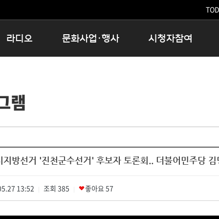
TODA
라디오
문화사업·행사
시청자참여
저녁
11:05 시사ON
문화행사
공지사항
12:00 정오의 희망곡
모아바유
시청자의견
그램
16:00 완벽한 하루
MBC 노래교실
시청자위원회
우리 고향, 부탁해!
해외문화탐방
고충처리인
창
우리 고향, 안녕하십니까?
닥터공감
클린센터
라디오특집 다시듣기
대관안내
시청자불만처리위원회
충청북도 음식문화페스타
지방선거 '진천군수선거' 후보자 토론회.. 더불어민주당 김
청원생명쌀 대청호마라톤
로컬인사이트스쿨
5.27 13:52
조회
로컬 콘텐츠 Hub
385
좋아요
57
|
|
문화행사 아카이빙