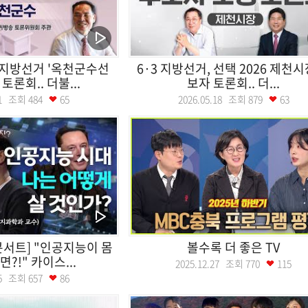
지방선거 '옥천군수선
6·3 지방선거, 선택 2026 제천시
토론회.. 더불...
보자 토론회.. 더...
.21 조회
484
65
2026.05.18 조회
879
63
서트] "인공지능이 몸
볼수록 더 좋은 TV
?!" 카이스...
2025.12.27 조회
770
115
.25 조회
657
86