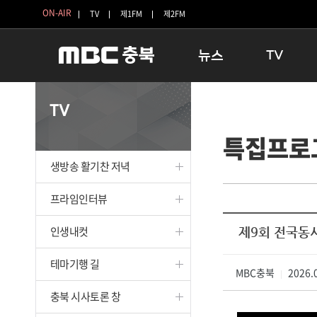
ON-AIR
TV
제1FM
제2FM
뉴스
TV
충청북도
생방송 활기찬 
TV
충청북도 교육청
프라임인터뷰
특집프로
청주
인생내컷
충주
테마기행 길
생방송 활기찬 저녁
괴산
충북 시사토론 
단양
전국시대
프라임인터뷰
보은
시청자 FLEX
인생내컷
제9회 전국동시
영동
특집프로그램
옥천
TV 속 정보
테마기행 길
음성
MBC충북
종영프로그램
2026.0
|
제천
충북 시사토론 창
증평