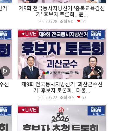
선거'
제9회 전국동시지방선거 '충북교육감선
거' 후보자 토론회.. 윤...
2026.05.28 조회
915
54
군수선
제9회 전국동시지방선거 '괴산군수선
거' 후보자 토론회.. 더불...
2026.05.22 조회
469
60