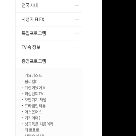
전국시대
진천
시청자 FLEX
특집프로그램
TV 속 정보
종영프로그램
가요베스트
팀로컬C
계란이왔어요
허심탄회TV
오만가지 채널
프라임인터뷰
어스온어스
거기어때?
성교육은 처음이라
더 트로트
생방송 아침N