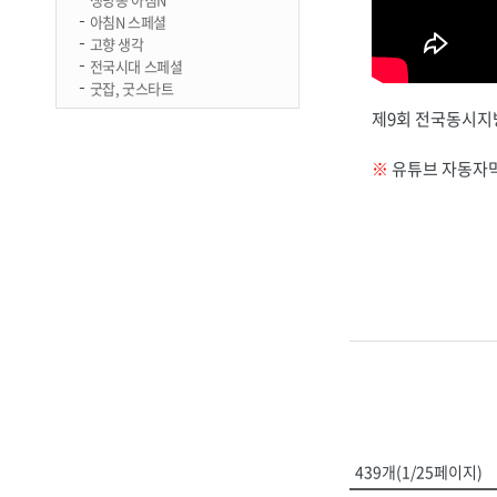
아침N 스페셜
고향 생각
전국시대 스페셜
굿잡, 굿스타트
제9회 전국동시지방
※
유튜브 자동자막
439개(1/25페이지)