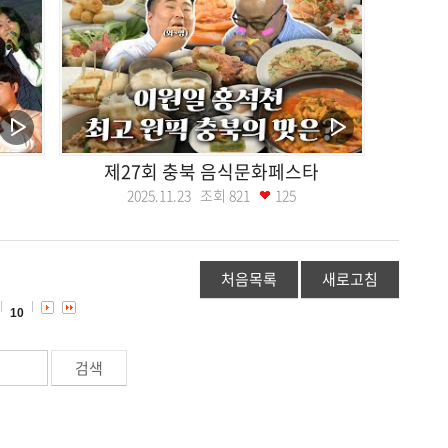
제27회 충북 음식문화페스타
2025.11.23 조회
821
125
처음목록
새로고침
10