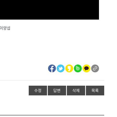
 이양섭
수정
답변
삭제
목록