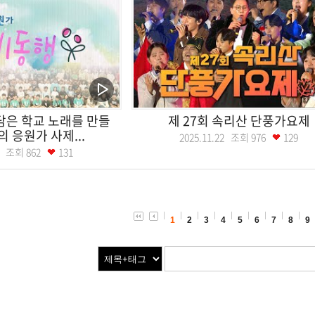
담은 학교 노래를 만들
제 27회 속리산 단풍가요제
의 응원가 사제...
2025.11.22 조회
976
129
30 조회
862
131
1
2
3
4
5
6
7
8
9