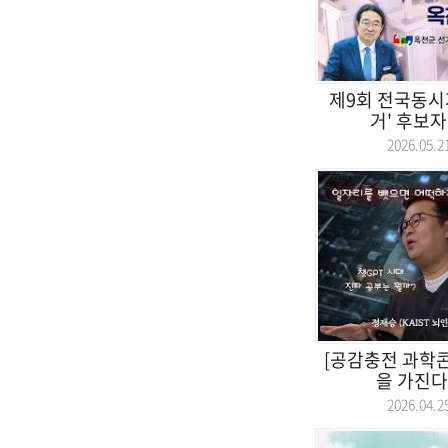
제9회 전국동시
거' 후보자 
2026.05
[공감충전 과학콘
을 가진다면
2026.04