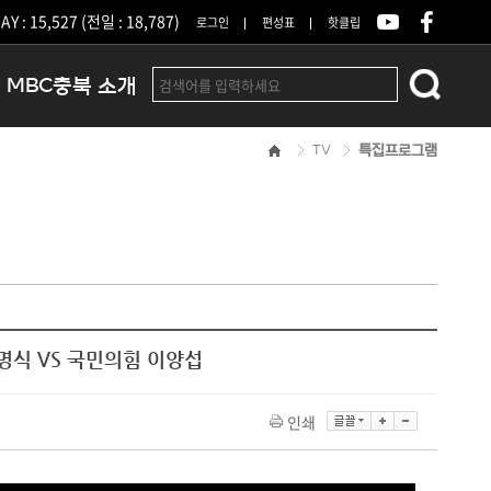
Y : 15,527 (전일 : 18,787)
로그인
편성표
핫클립
MBC충북 소개
TV
특집프로그램
인사말
연혁
조직 및 업무안내
방송권역
광고안내
아나운서
오시는길
명식 VS 국민의힘 이양섭
결산공고
인쇄