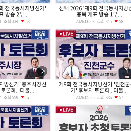
제9회 전국동시지방선거'
선택 2026 '제9회 전국동시지방
 방송 2부...
충북 개표 방송 1부...
.03 조회
334
58
2026.06.03 조회
345
58
지방선거 '충주시장선
제9회 전국동시지방선거 '진천
토론회.. 더불...
거' 후보자 토론회.. 더불...
.27 조회
559
57
2026.05.26 조회
386
57