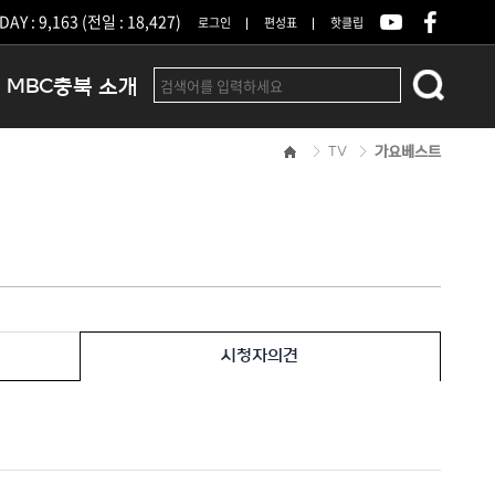
DAY : 9,163 (전일 : 18,427)
로그인
편성표
핫클립
MBC충북 소개
TV
가요베스트
인사말
연혁
조직 및 업무안내
방송권역
광고안내
아나운서
오시는길
시청자의견
결산공고