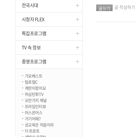
전국시대
진천
글 작성하기
시청자 FLEX
특집프로그램
TV 속 정보
종영프로그램
가요베스트
팀로컬C
계란이왔어요
허심탄회TV
오만가지 채널
프라임인터뷰
어스온어스
거기어때?
성교육은 처음이라
더 트로트
생방송 아침N