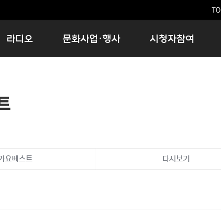
TO
라디오
문화사업·행사
시청자참여
저녁
11:05 시사ON
문화행사
공지사항
12:00 정오의 희망곡
모아바유
시청자의견
트
16:00 완벽한 하루
MBC 노래교실
시청자위원회
우리 고향, 부탁해!
해외문화탐방
고충처리인
창
우리 고향, 안녕하십니까?
닥터공감
클린센터
라디오특집 다시듣기
대관안내
시청자불만처리위원회
충청북도 음식문화페스타
가요베스트
다시보기
청원생명쌀 대청호마라톤
로컬인사이트스쿨
로컬 콘텐츠 Hub
문화행사 아카이빙