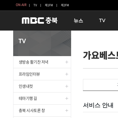
ON-AIR
TV
제1FM
제2FM
뉴스
TV
충청북도
생방송 활기찬 
TV
충청북도 교육청
프라임인터뷰
가요베스
청주
인생내컷
충주
테마기행 길
생방송 활기찬 저녁
괴산
충북 시사토론 
단양
전국시대
프라임인터뷰
보은
시청자 FLEX
인생내컷
영동
특집프로그램
옥천
TV 속 정보
테마기행 길
음성
종영프로그램
서비스 안내
제천
충북 시사토론 창
증평