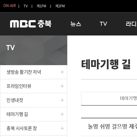
ON-AIR
TV
제1FM
제2FM
뉴스
TV
라디
충청북도
생방송 활기찬 저녁
11:05 
TV
충청북도 교육청
프라임인터뷰
12:00
테마기행 길
청주
인생내컷
16:00 
충주
테마기행 길
우리 고향
생방송 활기찬 저녁
괴산
충북 시사토론 창
우리 고향
단양
전국시대
라디오특
프라임인터뷰
보은
시청자 FLEX
테마기행
인생내컷
영동
특집프로그램
옥천
TV 속 정보
테마기행 길
음성
종영프로그램
제천
놀멍 쉬멍 걸으멍 제
충북 시사토론 창
증평