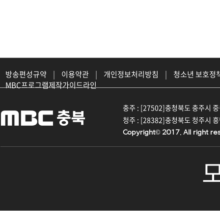
방송편성규약
|
이용약관
|
개인정보처리방침
|
청소년 보호정
MBC프로그램제작가이드라인
충주 : [27502]충청북도 충주시 중원대
청주 : [28382]충청북도 청주시 흥덕구
Copyright© 2017. All right re