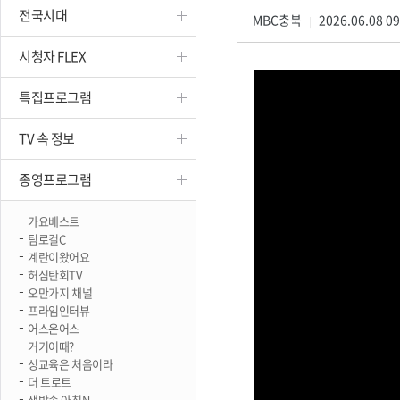
전국시대
진천
MBC충북
2026.06.08 0
|
시청자 FLEX
특집프로그램
TV 속 정보
종영프로그램
가요베스트
팀로컬C
계란이왔어요
허심탄회TV
오만가지 채널
프라임인터뷰
어스온어스
거기어때?
성교육은 처음이라
더 트로트
생방송 아침N