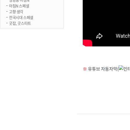
아침N 스페셜
고향 생각
전국시대 스페셜
굿잡, 굿스타트
※
유튜브 자동자막(