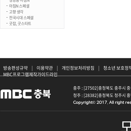
아침N 스페셜
고향 생각
전국시대 스페셜
굿잡, 굿스타트
방송편성규약
|
이용약관
|
개인정보처리방침
|
청소년 보호정
MBC프로그램제작가이드라인
충주 : [27502]충청북도 충주시 중원대
청주 : [28382]충청북도 청주시 흥덕구
Copyright© 2017. All right re