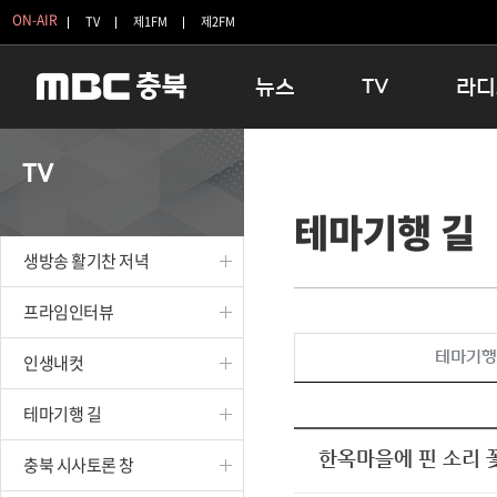
ON-AIR
TV
제1FM
제2FM
뉴스
TV
라디
충청북도
생방송 활기찬 저녁
11:05 
TV
충청북도 교육청
프라임인터뷰
12:00
테마기행 길
청주
인생내컷
16:00 
충주
테마기행 길
우리 고향
생방송 활기찬 저녁
괴산
충북 시사토론 창
우리 고향
단양
전국시대
라디오특
프라임인터뷰
보은
시청자 FLEX
테마기행
인생내컷
영동
특집프로그램
옥천
TV 속 정보
테마기행 길
음성
종영프로그램
제천
한옥마을에 핀 소리 
충북 시사토론 창
증평