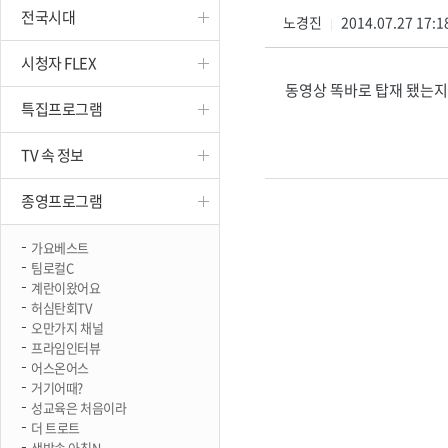
전국시대
진천
노경진
2014.07.27 17:1
|
시청자 FLEX
동영상 똑바로 탑재 됐는지
특집프로그램
TV 속 정보
종영프로그램
가요베스트
팀로컬C
계란이왔어요
허심탄회TV
오만가지 채널
프라임인터뷰
어스온어스
거기어때?
성교육은 처음이라
더 트로트
생방송 아침N