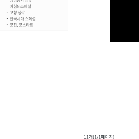
아침N 스페셜
고향 생각
전국시대 스페셜
굿잡, 굿스타트
11개(1/1페이지)