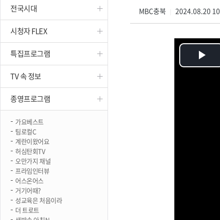
전국시대
진천
MBC충북
2024.08.20 1
|
시청자 FLEX
특집프로그램
Pl
TV 속 정보
Vi
종영프로그램
가요베스트
팀로컬C
계란이왔어요
허심탄회TV
오만가지 채널
프라임인터뷰
어스온어스
거기어때?
성교육은 처음이라
더 트로트
생방송 아침N