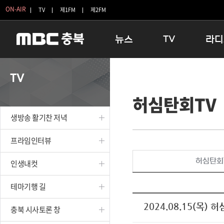
ON-AIR
TV
제1FM
제2FM
뉴스
TV
라디
충청북도
생방송 활기찬 저녁
11:05 
TV
충청북도 교육청
프라임인터뷰
12:00
허심탄회TV
청주
인생내컷
16:00 
충주
테마기행 길
우리 고향
생방송 활기찬 저녁
괴산
충북 시사토론 창
우리 고향
단양
전국시대
라디오특
프라임인터뷰
보은
시청자 FLEX
허심탄회
인생내컷
영동
특집프로그램
옥천
TV 속 정보
테마기행 길
음성
종영프로그램
제천
2024.08.15(목) 
충북 시사토론 창
증평