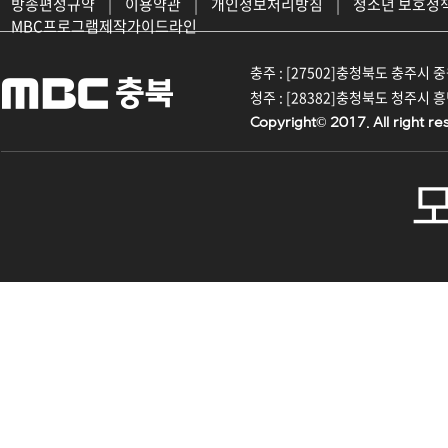
방송편성규약
|
이용약관
|
개인정보처리방침
|
청소년 보호정
MBC프로그램제작가이드라인
충주 : [27502]충청북도 충주시 중원대
청주 : [28382]충청북도 청주시 흥덕구
Copyright© 2017. All right re