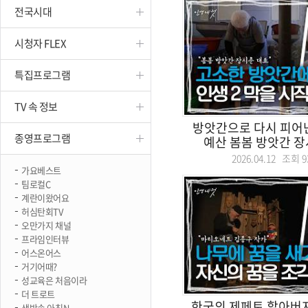
전국시대
진천
시청자 FLEX
특집프로그램
TV 속 정보
방앗간으로 다시 피어난
종영프로그램
예산 봄봄 방앗간 장시춘
2026.04.12 조회
9
가요베스트
팀로컬C
계란이왔어요
허심탄회TV
오만가지 채널
프라임인터뷰
어스온어스
거기어때?
성교육은 처음이라
더 트로트
한국의 제페토 할아버지
생방송 아침N