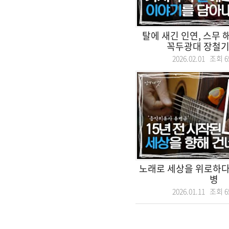
탈에 새긴 인연, 스무
꼭두광대 장철
2026.02.01 조회
6
노래로 세상을 위로하다
병
2026.01.11 조회
6