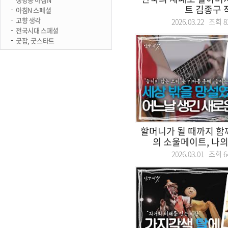
트 김종구 
아침N 스페셜
고향 생각
2026.03.22 조회
8
전국시대 스페셜
굿잡, 굿스타트
할머니가 될 때까지 함께
의 소울메이트, 나의 기
2026.03.01 조회
6