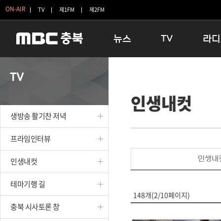
ON-AIR
TV
제1FM
제2FM
뉴스
TV
라디
충청북도
생방송 활기찬 저녁
11:05 
TV
충청북도 교육청
프라임인터뷰
12:00
인생내컷
청주
인생내컷
16:00 
충주
테마기행 길
우리 고향
생방송 활기찬 저녁
괴산
충북 시사토론 창
우리 고향
단양
전국시대
라디오특
프라임인터뷰
보은
시청자 FLEX
인생내
인생내컷
영동
특집프로그램
옥천
TV 속 정보
테마기행 길
음성
종영프로그램
148개(2/10페이지)
제천
충북 시사토론 창
증평