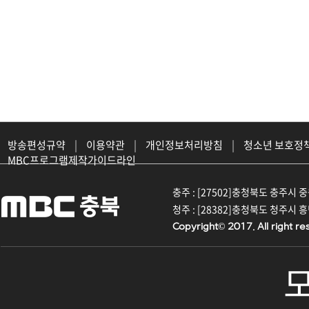
방송편성규약
|
이용약관
|
개인정보처리방침
|
청소년 보호정
MBC프로그램제작가이드라인
충주 : [27502]충청북도 충주시 중원대
청주 : [28382]충청북도 청주시 흥덕구
Copyright© 2017. All right re