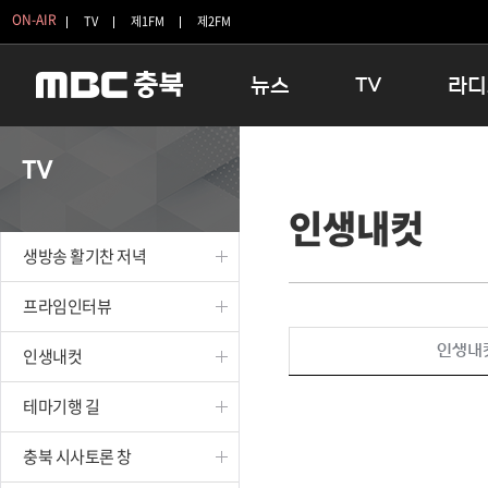
ON-AIR
TV
제1FM
제2FM
뉴스
TV
라디
충청북도
생방송 활기찬 저녁
11:05 
TV
충청북도 교육청
프라임인터뷰
12:00
인생내컷
청주
인생내컷
16:00 
충주
테마기행 길
우리 고향
생방송 활기찬 저녁
괴산
충북 시사토론 창
우리 고향
단양
전국시대
라디오특
프라임인터뷰
보은
시청자 FLEX
인생내
인생내컷
영동
특집프로그램
옥천
TV 속 정보
테마기행 길
음성
종영프로그램
제천
충북 시사토론 창
증평