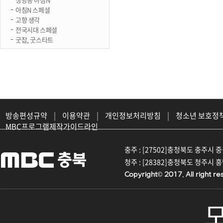
아침N 스페셜
고향 생각
전국시대 스페셜
굿잡, 굿스타트
방송편성규약
|
이용약관
|
개인정보처리방침
|
청소년 보호정
MBC프로그램제작가이드라인
충주 : [27502]충청북도 충주시 중원대
청주 : [28382]충청북도 청주시 흥덕구
Copyright© 2017. All right re