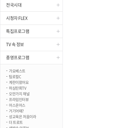
전국시대
진천
시청자 FLEX
특집프로그램
TV 속 정보
종영프로그램
가요베스트
팀로컬C
계란이왔어요
허심탄회TV
오만가지 채널
프라임인터뷰
어스온어스
거기어때?
성교육은 처음이라
더 트로트
생방송 아침N