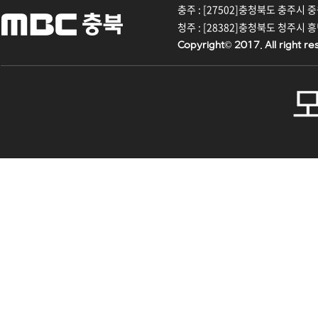
충주 : [27502]충청북도 충주시 중원대
청주 : [28382]충청북도 청주시 흥덕구
Copyright© 2017. All right re