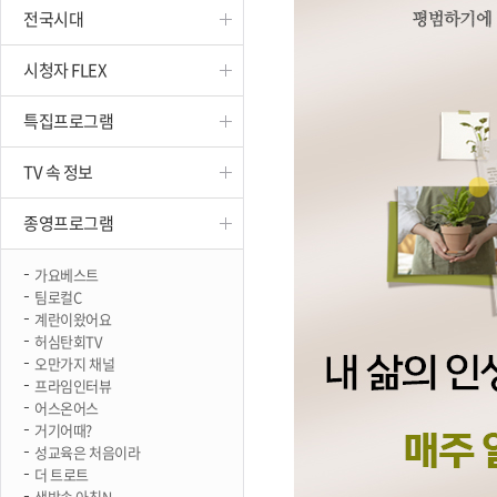
전국시대
진천
시청자 FLEX
특집프로그램
TV 속 정보
종영프로그램
가요베스트
팀로컬C
계란이왔어요
허심탄회TV
오만가지 채널
프라임인터뷰
어스온어스
거기어때?
성교육은 처음이라
더 트로트
생방송 아침N