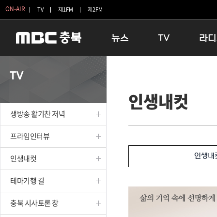
ON-AIR
TV
제1FM
제2FM
뉴스
TV
라디
충청북도
생방송 활기찬 저녁
11:05 
TV
충청북도 교육청
프라임인터뷰
12:00
인생내컷
청주
인생내컷
16:00 
충주
테마기행 길
우리 고향
생방송 활기찬 저녁
괴산
충북 시사토론 창
우리 고향
단양
전국시대
라디오특
프라임인터뷰
보은
시청자 FLEX
인생내
인생내컷
영동
특집프로그램
옥천
TV 속 정보
테마기행 길
음성
종영프로그램
제천
충북 시사토론 창
증평