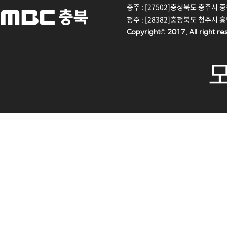
충주 : [27502]충청북도 충주시 중원대
청주 : [28382]충청북도 청주시 흥덕구
Copyright© 2017. All right re