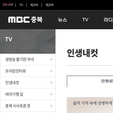
ON-AIR
TV
제1FM
제2FM
뉴스
TV
라디
충청북도
생방송 활기찬 저녁
11:05 
TV
충청북도 교육청
프라임인터뷰
12:00
인생내컷
청주
인생내컷
16:00 
충주
테마기행 길
우리 고향
생방송 활기찬 저녁
괴산
충북 시사토론 창
우리 고향
단양
전국시대
라디오특
프라임인터뷰
보은
시청자 FLEX
인생내
인생내컷
영동
특집프로그램
옥천
TV 속 정보
테마기행 길
음성
종영프로그램
제천
충북 시사토론 창
증평