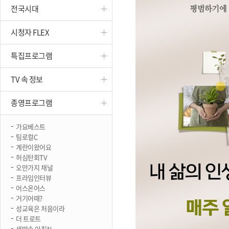
전국시대
진천
시청자 FLEX
특집프로그램
TV 속 정보
종영프로그램
가요베스트
팀로컬C
계란이왔어요
허심탄회TV
오만가지 채널
프라임인터뷰
어스온어스
거기어때?
성교육은 처음이라
더 트로트
생방송 아침N