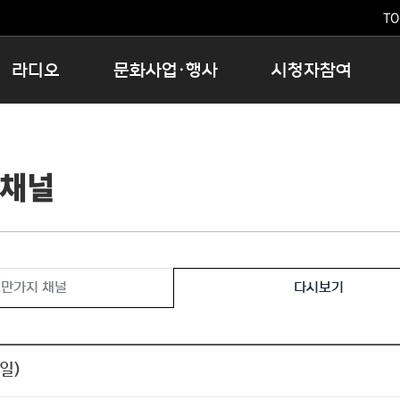
TO
라디오
문화사업·행사
시청자참여
저녁
11:05 시사ON
문화행사
공지사항
12:00 정오의 희망곡
모아바유
시청자의견
 채널
16:00 완벽한 하루
MBC 노래교실
시청자위원회
우리 고향, 부탁해!
해외문화탐방
고충처리인
창
우리 고향, 안녕하십니까?
닥터공감
클린센터
라디오특집 다시듣기
대관안내
시청자불만처리위원회
충청북도 음식문화페스타
만가지 채널
다시보기
청원생명쌀 대청호마라톤
로컬인사이트스쿨
로컬 콘텐츠 Hub
 일)
문화행사 아카이빙