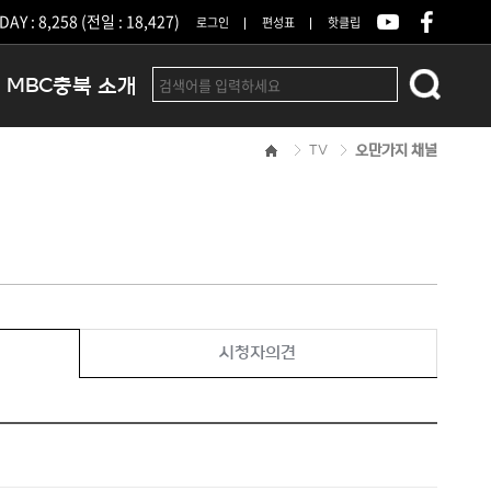
DAY : 8,258 (전일 : 18,427)
로그인
편성표
핫클립
MBC충북 소개
TV
오만가지 채널
인사말
연혁
조직 및 업무안내
방송권역
광고안내
아나운서
오시는길
시청자의견
결산공고