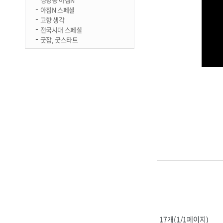
아침N 스페셜
고향 생각
전국시대 스페셜
굿잡, 굿스타트
17개(1/1페이지)