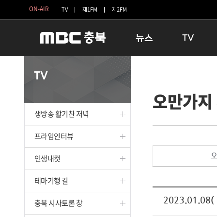
ON-AIR
TV
제1FM
제2FM
뉴스
TV
충청북도
생방송 활기찬 
TV
충청북도 교육청
프라임인터뷰
오만가지
청주
인생내컷
충주
테마기행 길
생방송 활기찬 저녁
괴산
충북 시사토론 
단양
전국시대
프라임인터뷰
보은
시청자 FLEX
오
인생내컷
영동
특집프로그램
옥천
TV 속 정보
테마기행 길
음성
종영프로그램
제천
2023.01.08(
충북 시사토론 창
증평