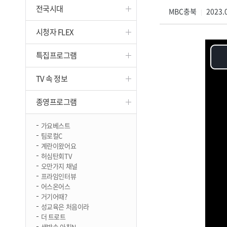
전국시대
진천
MBC충북
2023.0
|
시청자 FLEX
특집프로그램
TV 속 정보
종영프로그램
가요베스트
팀로컬C
계란이왔어요
허심탄회TV
오만가지 채널
프라임인터뷰
어스온어스
거기어때?
성교육은 처음이라
더 트로트
생방송 아침N