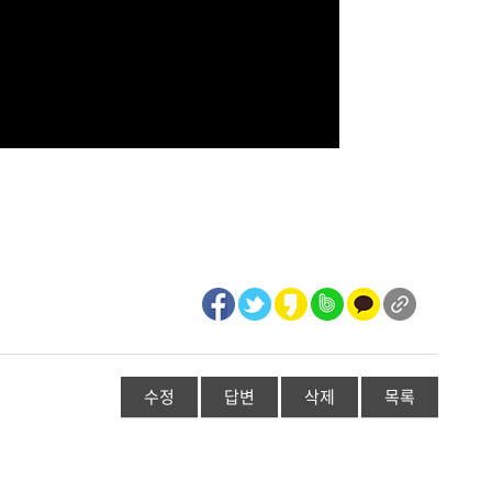
수정
답변
삭제
목록