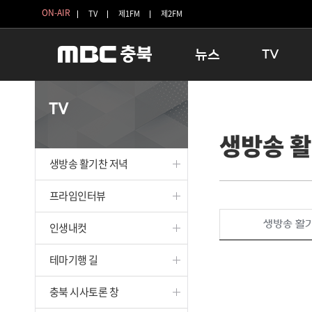
ON-AIR
TV
제1FM
제2FM
뉴스
TV
충청북도
생방송 활기찬 
TV
충청북도 교육청
프라임인터뷰
생방송 활
청주
인생내컷
충주
테마기행 길
생방송 활기찬 저녁
괴산
충북 시사토론 
단양
전국시대
프라임인터뷰
보은
시청자 FLEX
생방송 활
인생내컷
영동
특집프로그램
옥천
TV 속 정보
테마기행 길
음성
종영프로그램
제천
충북 시사토론 창
증평