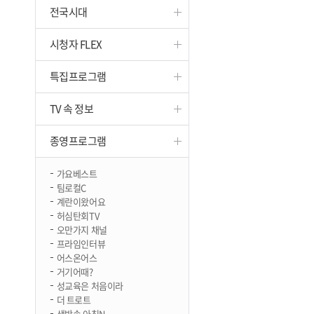
전국시대
진천
시청자 FLEX
특집프로그램
TV 속 정보
종영프로그램
가요베스트
팀로컬C
계란이왔어요
허심탄회TV
오만가지 채널
프라임인터뷰
어스온어스
거기어때?
성교육은 처음이라
더 트로트
생방송 아침N