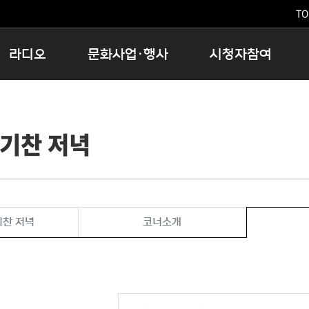
TO
라디오
문화사업·행사
시청자참여
저녁
11:05 시사ON
문화행사
공지사항
12:00 정오의 희망곡
모아바유
시청자의견
기찬 저녁
16:00 완벽한 하루
MBC 노래교실
시청자위원회
우리 고향, 부탁해!
해외문화탐방
고충처리인
창
우리 고향, 안녕하십니까?
닥터공감
클린센터
라디오특집 다시듣기
대관안내
시청자불만처리위원회
충청북도 음식문화페스타
기찬 저녁
코너소개
청원생명쌀 대청호마라톤
로컬인사이트스쿨
로컬 콘텐츠 Hub
문화행사 아카이빙