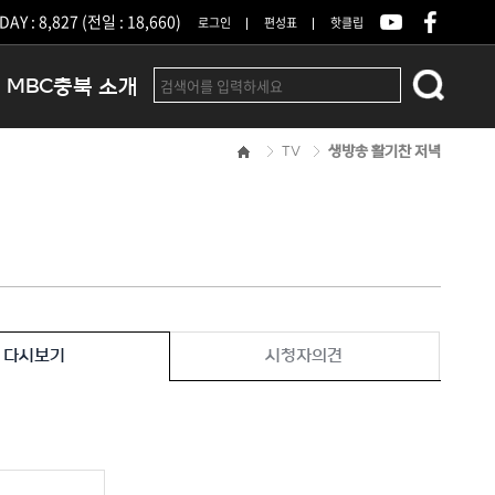
DAY : 8,827 (전일 : 18,660)
로그인
편성표
핫클립
MBC충북 소개
TV
생방송 활기찬 저녁
인사말
연혁
조직 및 업무안내
방송권역
광고안내
아나운서
오시는길
다시보기
시청자의견
결산공고